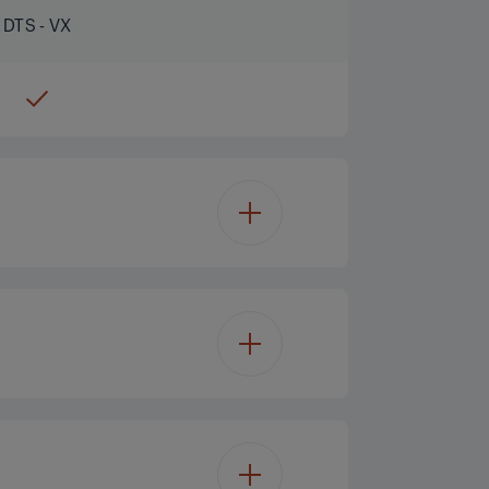
DTS - VX
GoogleTV
65/164 cm