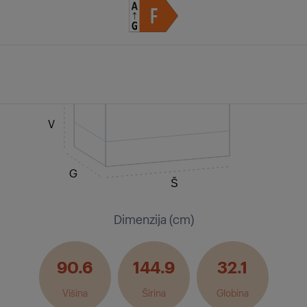
V
G
Š
Dimenzija (cm)
90.6
144.9
32.1
Višina
Širina
Globina