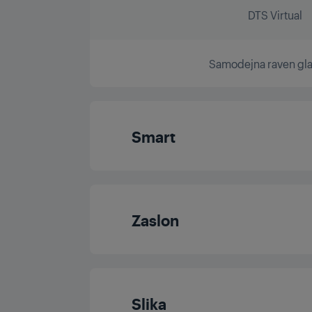
DTS Virtual
Samodejna raven gla
Smart
Operacijski sist
Zaslon
Velikost zaslon
Slika