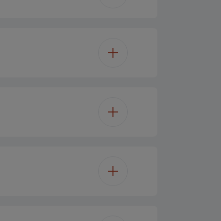
4K Ultra HD
Quad Core
LED TV
50
Ne
Ne
VB-T2/C/S2