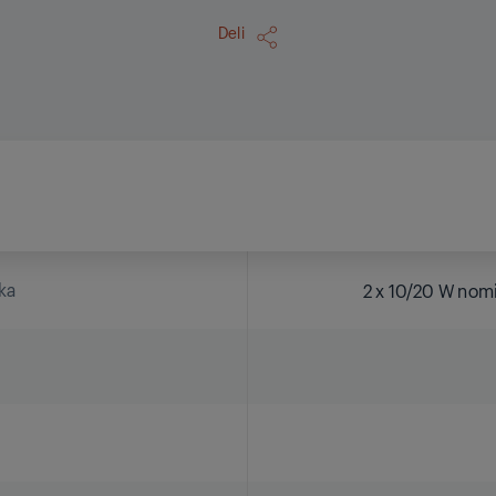
Deli
ka
2 x 10/20 W nom