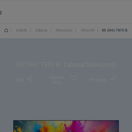
g
/
Izdelki
/
Zabava
/
Televizorji
/
Ultra HD
/
65 GHU 7970 B
65 GHU 7970 B: Zabava(Televizorji)
Seznam
Deli
Primerjaj
želja