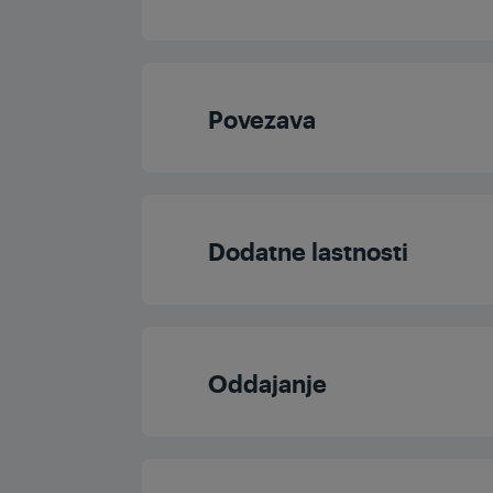
Rezolucija
Procesor
Zaslon
Povezava
Dolby Digital
Frekvenca plošče 
Bluetooth
Dolby Vision
Dodatne lastnosti
CI+
HDR
Samodejno iskanje k
Komponenta
Oddajanje
HDR10+
Starševsko zaklep
Ethernet
Local Dimmin
DVB