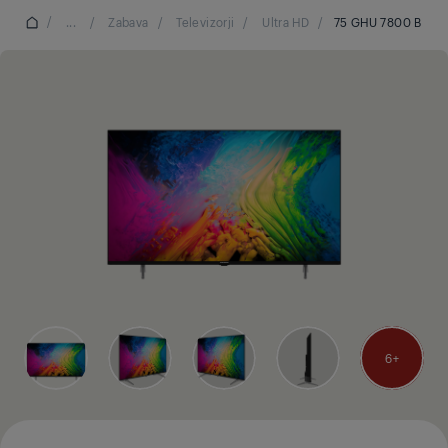
/
...
/
Zabava
/
Televizorji
/
Ultra HD
/
75 GHU 7800 B
6