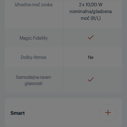
Izhodna moč zvoka
2 x 10/20 W
nominalna/glasbena
moč (R/L)
Magic Fidelity
Dolby Atmos
Ne
Samodejna raven
glasnosti
Smart