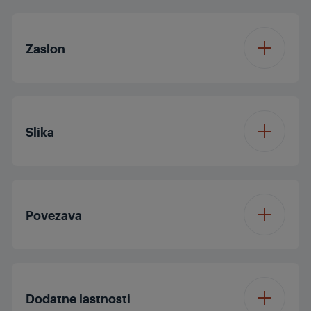
Operacijski sistem
Android
Zaslon
Velikost zaslona
75/189 cm
Slika
Rezolucija
4K Ultra HD
Procesor
Quad Core
Zaslon
LED TV
Povezava
Dolby Digital
Frekvenca plošče (Hz)
50
Bluetooth
Dolby Vision
Ne
Dodatne lastnosti