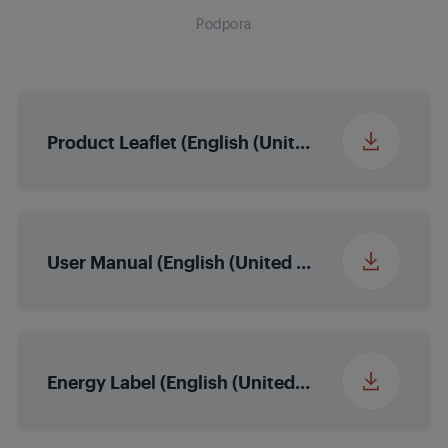
Podpora
Micro Dimming
MEMC
Ne
Product Leaflet (English (United States))
Večbarvna obogatitev
Ne
Magic Fidelity
User Manual (English (United States))
Izhodna moč zvoka
2 x 10/20 W
nominalna/glasbena
moč (R/L)
Energy Label (English (United States))
Samodejna raven