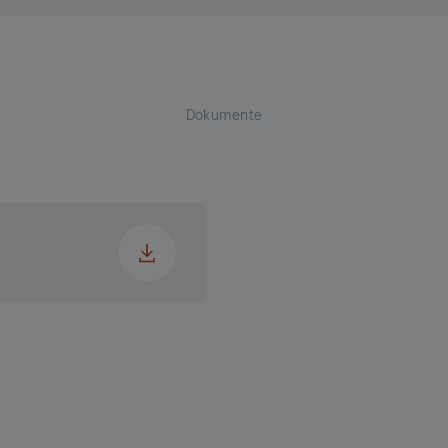
kung
kung
Dokumente
ckung