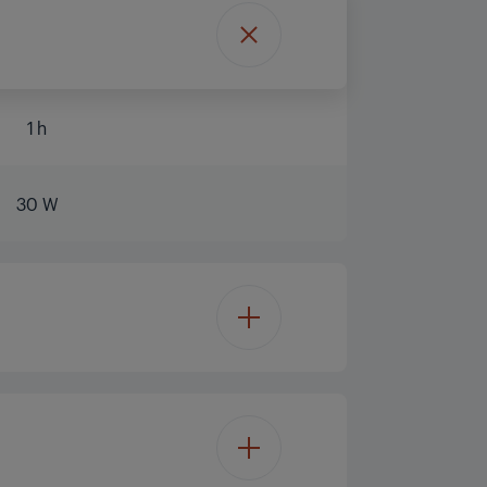
1 h
30 W
Edelstahl