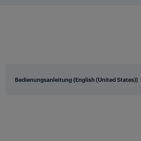
Breite mit Verpac
Tiefe mit Verpac
Gewicht mit Verpa
Gewicht
Bedienungsanleitung (English (United States))