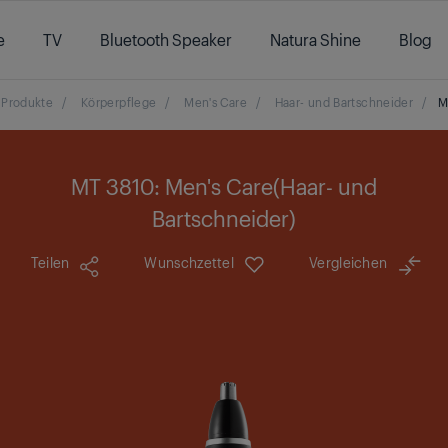
e
TV
Bluetooth Speaker
Natura Shine
Blog
Produkte
/
Körperpflege
/
Men's Care
/
Haar- und Bartschneider
/
M
MT 3810: Men's Care(Haar- und
Bartschneider)
Teilen
Wunschzettel
Vergleichen