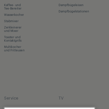
Kaffee- und
Dampfbügeleisen
Tee-Bereiter
Dampfbügelstationen
Wasserkocher
Stabmixer
Zerkleinerer
und Mixer
Toaster und
Kontaktgrills
Multikocher
und Fritteusen
Service
TV