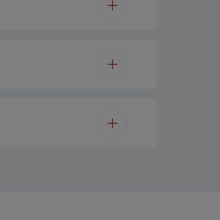
40 Min.
Nein
0.55L
DC
121 cm
Blau
0.55
25 cm
 - 5 Stunden
23 cm
2.53 kg