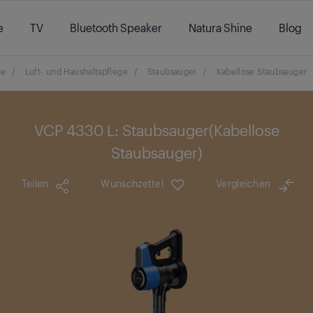
e
TV
Bluetooth Speaker
Natura Shine
Blog
te
/
Luft- und Haushaltspflege
/
Staubsauger
/
Kabellose Staubsauger
VCP 4330 L: Staubsauger(Kabellose
Staubsauger)
Teilen
Wunschzettel
Vergleichen