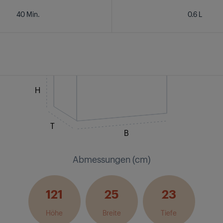
40 Min.
0.6 L
H
T
B
Abmessungen (cm)
121
25
23
Höhe
Breite
Tiefe