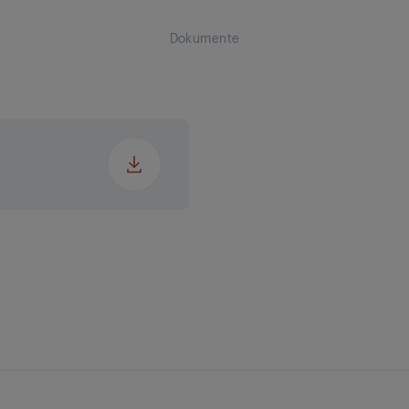
Dokumente
ung
kung
eistung
Steu
kung
ckung