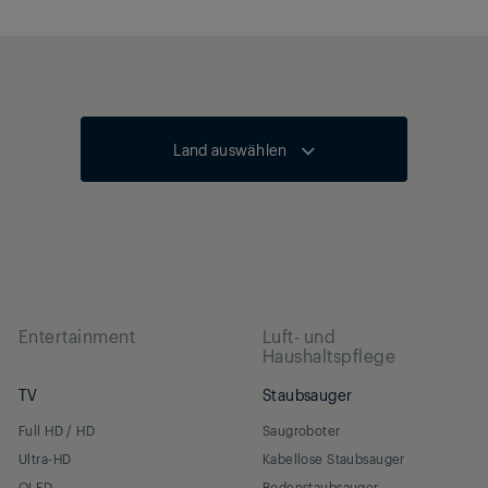
Land auswählen
Entertainment
Luft- und
Haushaltspflege
TV
Staubsauger
Full HD / HD
Saugroboter
Ultra-HD
Kabellose Staubsauger
OLED
Bodenstaubsauger