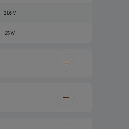
21.6 V
25 W
17