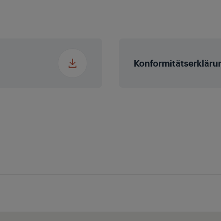
ol
v)
Konformitätserkläru
Output