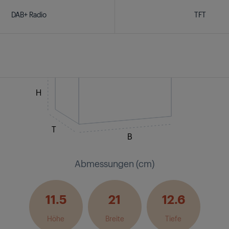
DAB+ Radio
TFT
H
T
B
Abmessungen (cm)
11.5
21
12.6
Höhe
Breite
Tiefe