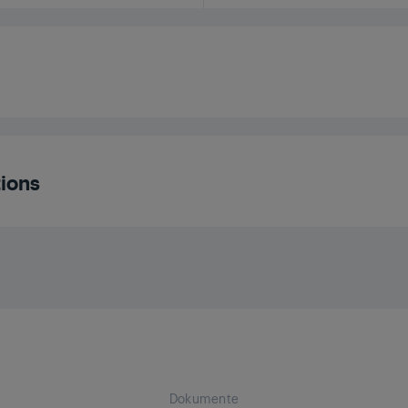
MS)
ions
ers
Dual 
U)
U)
Dokumente