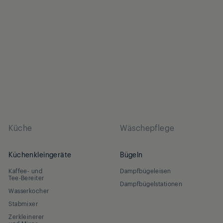
Radio Data System 
DAB+
Alarm by
Sleep
Küche
Wäschepflege
Snooze
Küchenkleingeräte
Bügeln
Kaffee- und
Dampfbügeleisen
Tee-Bereiter
Battery type (A
Dampfbügelstationen
Wasserkocher
Stabmixer
Zerkleinerer