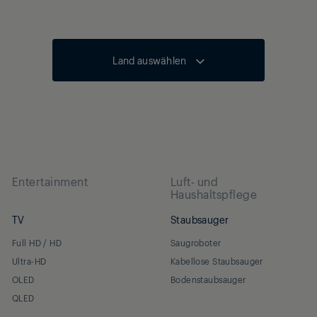
(RDS)
Land auswählen
Entertainment
Luft- und
Haushaltspflege
TV
Staubsauger
Full HD / HD
Saugroboter
U)
Ultra-HD
Kabellose Staubsauger
OLED
Bodenstaubsauger
QLED