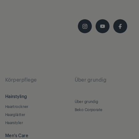
Yes
Yes
DAB+ Radio
Yes
Körperpflege
Über grundig
Yes
Hairstyling
Über grundig
Haartrockner
Beko Corporate
AAA
Haarglätter
Haarstyler
Men's Care