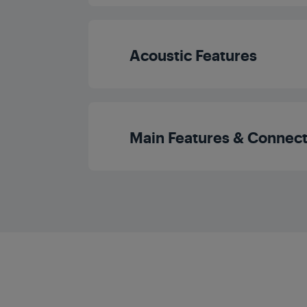
Acoustic Features
Output Power (R
Main Features & Connect
Number of Speak
WiFi (Nontv)
Display Type (A
Display color (A