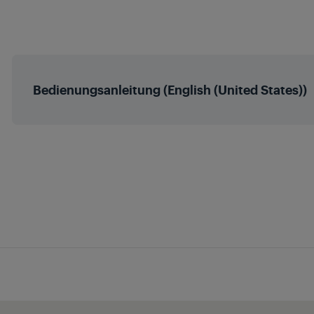
Brightness Contr
Bluetooth (Nont
Bedienungsanleitung (English (United States))
Stereo Headphone 
Line/Aux out
Line / Aux in
Digital Tuner