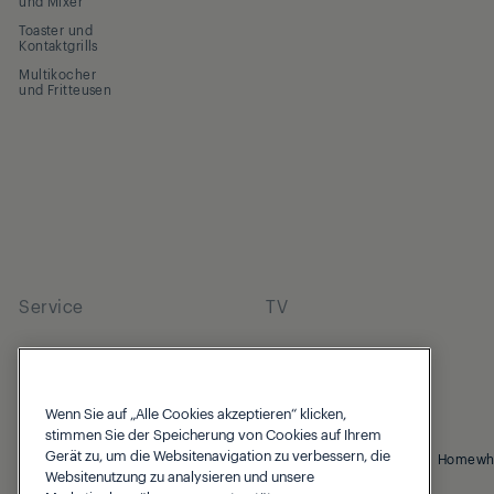
und Mixer
Toaster und
Kontaktgrills
Multikocher
und Fritteusen
Service
TV
Wenn Sie auf „Alle Cookies akzeptieren“ klicken,
stimmen Sie der Speicherung von Cookies auf Ihrem
Gerät zu, um die Websitenavigation zu verbessern, die
© 2026 Grundig
Cookie Hinweis
Datenschutzhinweis
Homewh
Websitenutzung zu analysieren und unsere