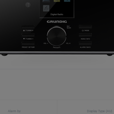
Alarm by
Display Type (AU)