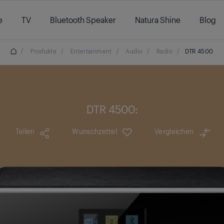
e
TV
Bluetooth Speaker
Natura Shine
Blog
/
Produkte
/
Entertainment
/
Audio
/
Radio
/
DTR 4500
DTR 4500:
Teilen
Wunschzettel
Vergleichen