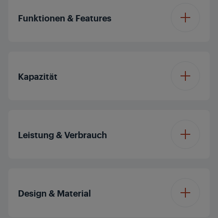
Funktionen & Features
High Lift Funktion
Kapazität
Anzahl der
6
Bräunungsstufen
Kapazität der
2
Toastkammern
Leistung & Verbrauch
Auftau-Funktion
Abbrechen
Leistung
950 W
Design & Material
Aufbacken