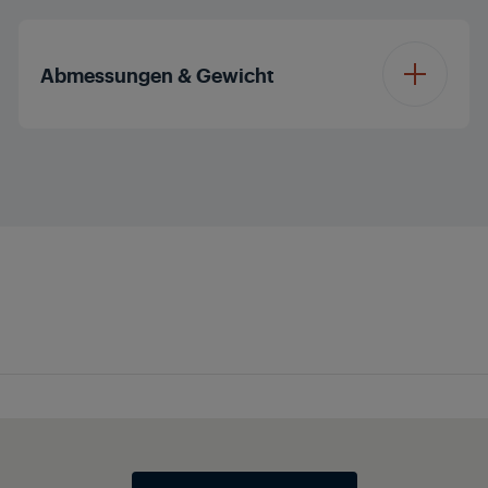
Farbe
Edelstahl
Abmessungen & Gewicht
Brötchen-Aufsatz
Höhe
17 cm
Breite
29 cm
Tiefe
20 cm
Gewicht
1.56 kg
Höhe mit Verpackung
23 cm