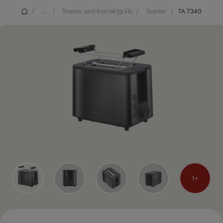
/
...
/
Toaster und Kontaktgrills
/
Toaster
/
TA 7340
1