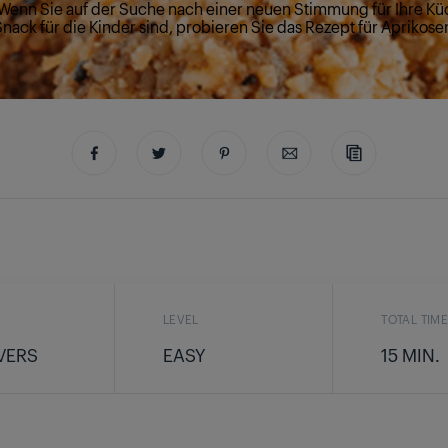
Wenn Sie auf der Suche nach einer neuen Stimmung für Ihre K
ack für die Kinder sind, probieren Sie das Rezept für Apriko
LEVEL
TOTAL TIM
VERS
EASY
15 MIN.