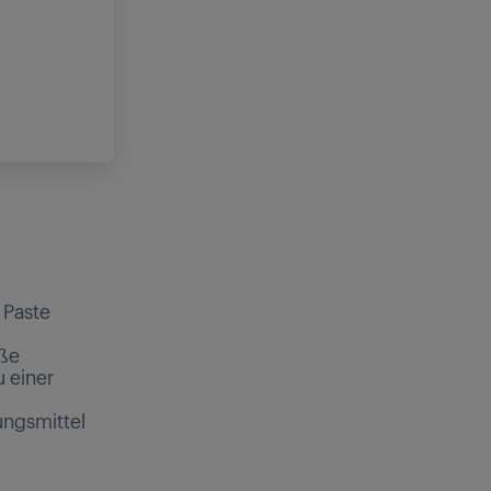
 Paste
oße
 einer
ungsmittel