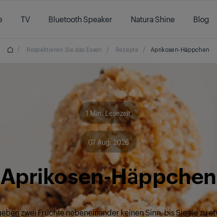
e
TV
Bluetooth Speaker
Natura Shine
Blog
/
Respektieren Sie das Essen
/
Rezepte
/
Aprikosen-Häppchen
1 Min. Lesezeit
07 Aug. 2026
Aprikosen-Häppchen
ben zwei Früchte nebeneinander keinen Sinn, bis Sie sie zu 