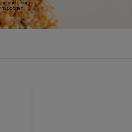
üche und einem
senhäppchen.
E