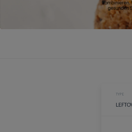
kombinieren. 
gesunden Sn
TYPE
LEFTO