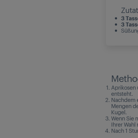
Zuta
3 Tas
3 Tas
Süßung
Metho
Aprikosen 
entsteht.
Nachdem es
Mengen der
Kugel.
Wenn Sie m
Ihrer Wahl 
Nach 1 Stun