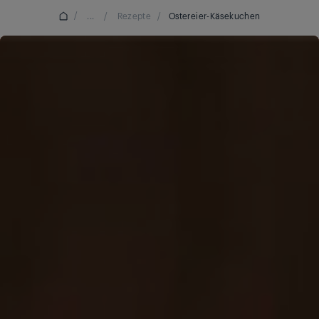
/
...
/
Rezepte
/
Ostereier-Käsekuchen