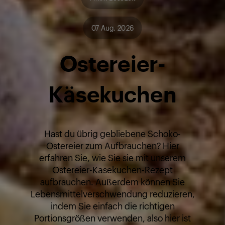
07 Aug. 2026
Ostereier-
Käsekuchen
Hast du übrig gebliebene Schoko-
Ostereier zum Aufbrauchen? Hier
erfahren Sie, wie Sie sie mit unserem
Ostereier-Käsekuchen-Rezept
aufbrauchen. Außerdem können Sie
Lebensmittelverschwendung reduzieren,
indem Sie einfach die richtigen
Portionsgrößen verwenden, also hier ist