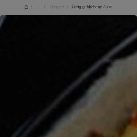
/
...
/
Rezepte
/
Übrig gebliebene Pizza