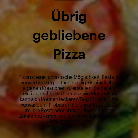
Übrig
gebliebene
Pizza
Pizza ist eine fantastische Möglichkeit, Reste zu
verwerten. Es gibt Ihnen völlige Freiheit, Ihre
eigenen Kreationen zu erstellen. Selbst ein
relativ unbeliebtes Gemüse wie Blumenkohl
kann sich in einen leckeren Teig für eine Pizza
verwandeln. Probieren Sie unser Rezept aus,
um Ihre Reste oder andere überschüssige
Zutaten zu verwerten, um schnell und köstlich
Abfall zu vermeiden.