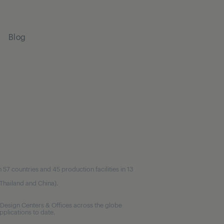
Blog
7 countries and 45 production facilities in 13
, Thailand and China).
Design Centers & Offices across the globe
plications to date.