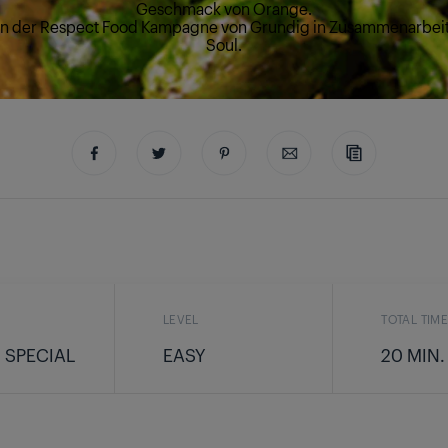
Geschmack von Orange.
von der Respect Food Kampagne von Grundig in Zusammenarbeit
Soul.
LEVEL
TOTAL TIM
 SPECIAL
EASY
20 MIN.