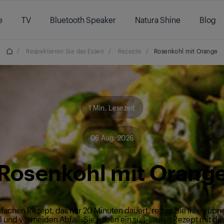
e
TV
Bluetooth Speaker
Natura Shine
Blog
/
Respektieren Sie das Essen
/
Rezepte
/
Rosenkohl mit Orange
1 Min. Lesezeit
06 Aug. 2026
Rosenkohl mit Orang
nfachen Rezept, das nur 20 Minuten dauert, retten Sie Ihren übr
 und vermeiden Abfall. Sie haben ein süß-saures Rezept mit de