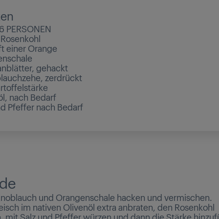
ten
/6 PERSONEN
Rosenkohl
ft einer Orange
enschale
nblätter, gehackt
lauchzehe, zerdrückt
rtoffelstärke
öl, nach Bedarf
nd Pfeffer nach Bedarf
de
Knoblauch und Orangenschale hacken und vermischen.
eisch im nativen Olivenöl extra anbraten, den Rosenkohl
, mit Salz und Pfeffer würzen und dann die Stärke hinzu