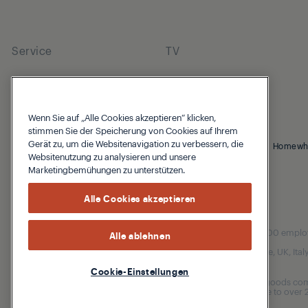
Service
TV
Wenn Sie auf „Alle Cookies akzeptieren“ klicken,
stimmen Sie der Speicherung von Cookies auf Ihrem
Gerät zu, um die Websitenavigation zu verbessern, die
© 2026 Grundig
Cookie Hinweis
Datenschutzhinweis
Homewh
Websitenutzung zu analysieren und unsere
Marketingbemühungen zu unterstützen.
Alle Cookies akzeptieren
Our parent company, Beko has 55,000 employees
Alle ablehnen
(i.e. Türkiye, UK, It
Cookie-Einstellungen
Beko became the largest white goods comp
are home to over 2