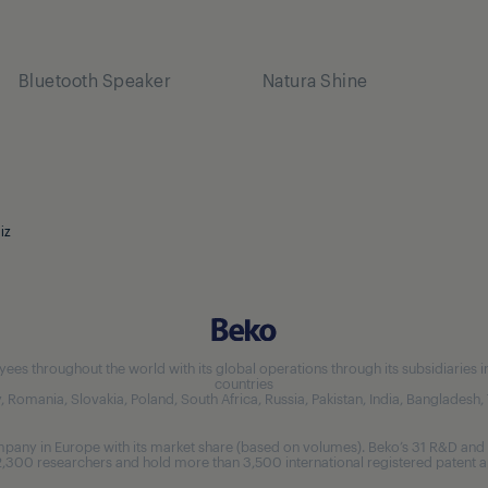
Bluetooth Speaker
Natura Shine
iz
 throughout the world with its global operations through its subsidiaries in 5
countries
aly, Romania, Slovakia, Poland, South Africa, Russia, Pakistan, India, Bangladesh
any in Europe with its market share (based on volumes). Beko’s 31 R&D and 
,300 researchers and hold more than 3,500 international registered patent ap