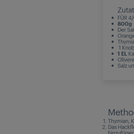
Zuta
FÜR 4
800g
Der Sa
Orang
Thymia
1 Knob
1 EL
Ka
Oliven
Salz u
Metho
Thymian, 
Das Hackfl
hinzufügen