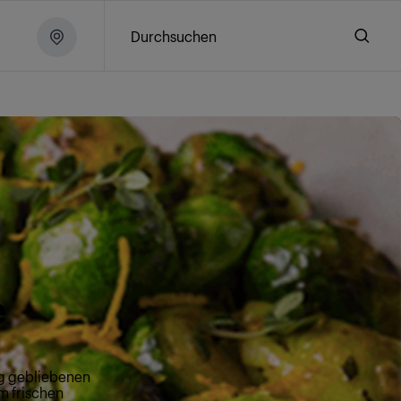
Durchsuchen
e
ig gebliebenen
m frischen