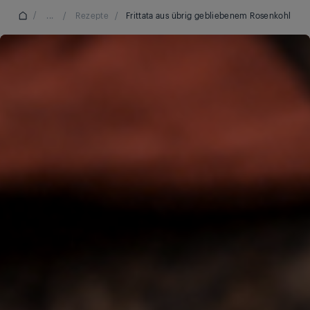
/
...
/
Rezepte
/
Frittata aus übrig gebliebenem Rosenkohl