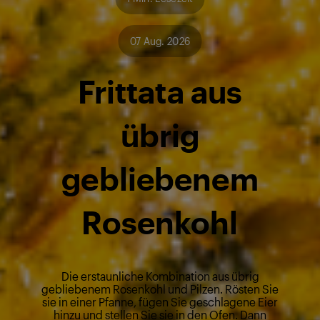
07 Aug. 2026
Frittata aus
übrig
gebliebenem
Rosenkohl
Die erstaunliche Kombination aus übrig
gebliebenem Rosenkohl und Pilzen. Rösten Sie
sie in einer Pfanne, fügen Sie geschlagene Eier
hinzu und stellen Sie sie in den Ofen. Dann