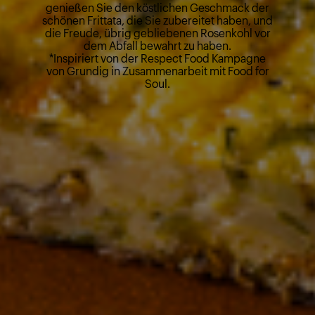
genießen Sie den köstlichen Geschmack der
schönen Frittata, die Sie zubereitet haben, und
die Freude, übrig gebliebenen Rosenkohl vor
dem Abfall bewahrt zu haben.
*Inspiriert von der Respect Food Kampagne
von Grundig in Zusammenarbeit mit Food for
Soul.