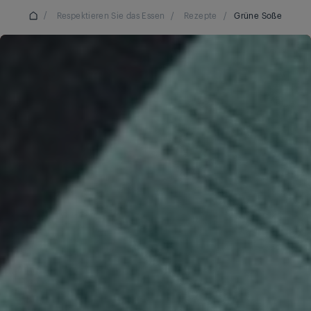
/
Respektieren Sie das Essen
/
Rezepte
/
Grüne Soße