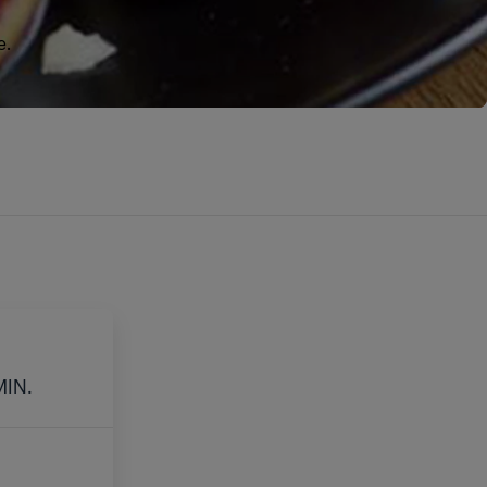
e.
E
MIN.