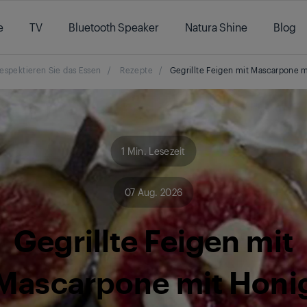
e
TV
Bluetooth Speaker
Natura Shine
Blog
espektieren Sie das Essen
/
Rezepte
/
Gegrillte Feigen mit Mascarpone m
1 Min. Lesezeit
07 Aug. 2026
Gegrillte Feigen mit
Mascarpone mit Honi