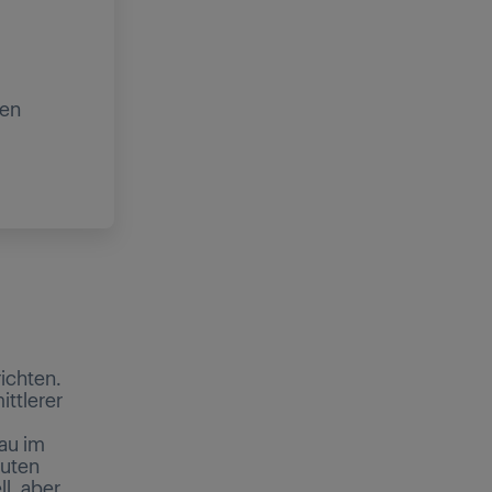
ren
richten.
ttlerer
au im
nuten
l, aber