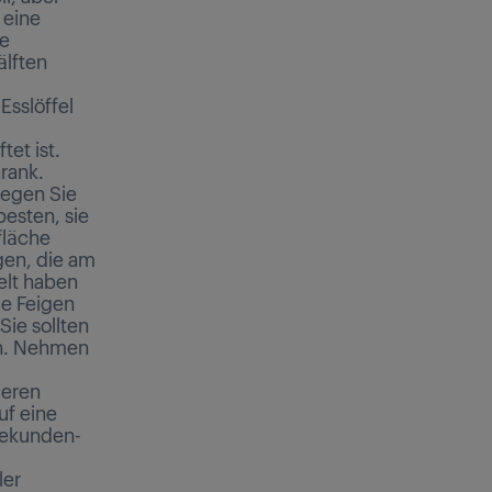
 eine
te
älften
Esslöffel
et ist.
rank.
 legen Sie
besten, sie
fläche
gen, die am
elt haben
le Feigen
Sie sollten
en. Nehmen
ieren
uf eine
-Sekunden-
ler