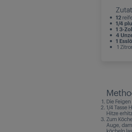
Zuta
12
reif
1/4 plu
1 3-Zo
4 Unz
1 Esslö
1 Zitr
Metho
Die Feigen 
1/4 Tasse 
Hitze erhit
Zum Köchel
Auge, dami
köcheln las