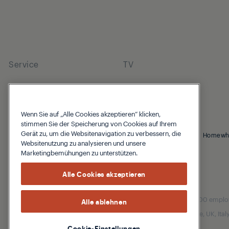
Service
TV
Wenn Sie auf „Alle Cookies akzeptieren“ klicken,
stimmen Sie der Speicherung von Cookies auf Ihrem
Gerät zu, um die Websitenavigation zu verbessern, die
© 2026 Grundig
Cookie Hinweis
Datenschutzhinweis
Homewh
Websitenutzung zu analysieren und unsere
Marketingbemühungen zu unterstützen.
Alle Cookies akzeptieren
Our parent company, Beko has 55,000 employees
Alle ablehnen
(i.e. Türkiye, UK, It
Cookie-Einstellungen