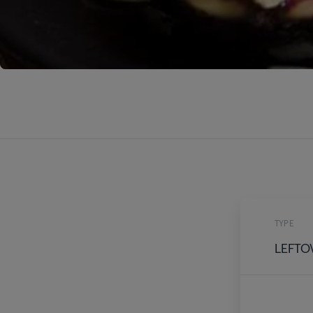
L
TYPE
LEFTO