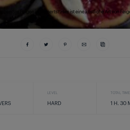
ieben Sie Feigen in Desserts? Hier ist eine köstliche Art von Feig
LEVEL
TOTAL TIM
VERS
HARD
1 H. 30 