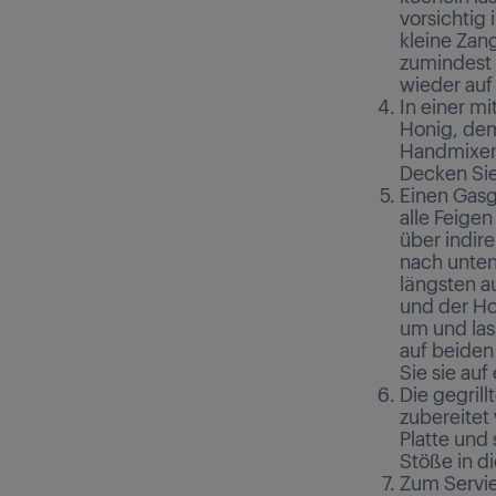
vorsichtig
kleine Zang
zumindest 
wieder auf 
In einer m
Honig, dem
Handmixer 
Decken Sie
Einen Gasgr
alle Feigen
über indire
nach unten
längsten au
und der Ho
um und lass
auf beiden
Sie sie auf 
Die gegril
zubereitet
Platte und
Stöße in d
Zum Servie