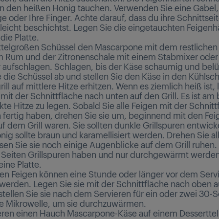
 in den heißen Honig tauchen. Verwenden Sie eine Gabel,
e oder Ihre Finger. Achte darauf, dass du ihre Schnittsei
leicht beschichtst. Legen Sie die eingetauchten Feigenh
die Platte.
ittelgroßen Schüssel den Mascarpone mit dem restlichen 
 Rum und der Zitronenschale mit einem Stabmixer oder
aufschlagen. Schlagen, bis der Käse schaumig und belüft
 die Schüssel ab und stellen Sie den Käse in den Kühlsch
ill auf mittlere Hitze erhitzen. Wenn es ziemlich heiß ist,
 mit der Schnittfläche nach unten auf den Grill. Es ist am 
kte Hitze zu legen. Sobald Sie alle Feigen mit der Schnitt
 fertig haben, drehen Sie sie um, beginnend mit den Fei
f dem Grill waren. Sie sollten dunkle Grillspuren entwick
nig sollte braun und karamellisiert werden. Drehen Sie al
en Sie sie noch einige Augenblicke auf dem Grill ruhen. 
 Seiten Grillspuren haben und nur durchgewärmt werd
eine Platte.
lten Feigen können eine Stunde oder länger vor dem Serv
 werden. Legen Sie sie mit der Schnittfläche nach oben a
 stellen Sie sie nach dem Servieren für ein oder zwei 30
ie Mikrowelle, um sie durchzuwärmen.
ren einen Hauch Mascarpone-Käse auf einem Desserttel