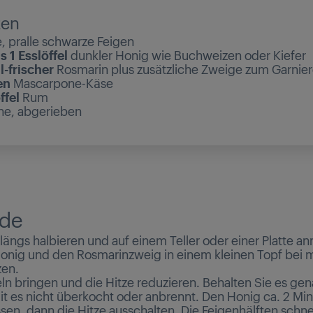
ten
e, pralle schwarze Feigen
s 1 Esslöffel
dunkler Honig wie Buchweizen oder Kiefer
ll-frischer
Rosmarin plus zusätzliche Zweige zum Garnie
en
Mascarpone-Käse
ffel
Rum
one, abgerieben
de
längs halbieren und auf einem Teller oder einer Platte an
Honig und den Rosmarinzweig in einem kleinen Topf bei mi
zen.
n bringen und die Hitze reduzieren. Behalten Sie es gen
t es nicht überkocht oder anbrennt. Den Honig ca. 2 Mi
sen, dann die Hitze ausschalten. Die Feigenhälften schnel