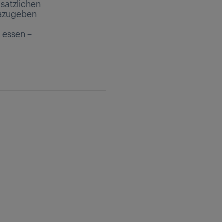
usätzlichen
dazugeben
 essen –