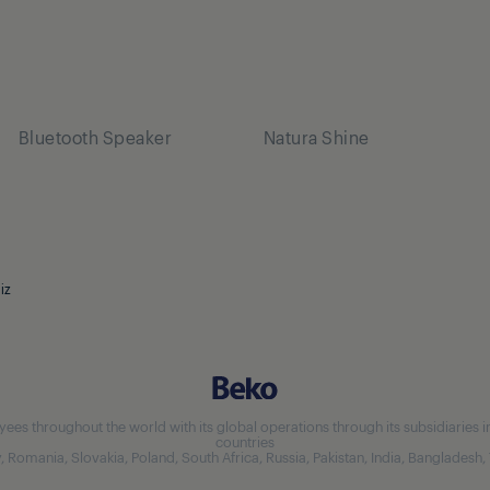
Bluetooth Speaker
Natura Shine
iz
 throughout the world with its global operations through its subsidiaries in 5
countries
aly, Romania, Slovakia, Poland, South Africa, Russia, Pakistan, India, Bangladesh