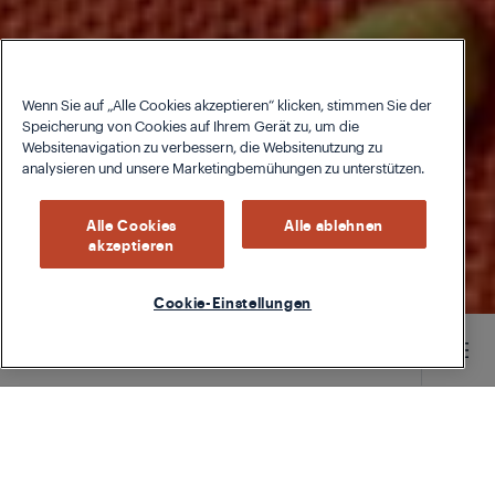
Wenn Sie auf „Alle Cookies akzeptieren“ klicken, stimmen Sie der
Speicherung von Cookies auf Ihrem Gerät zu, um die
Websitenavigation zu verbessern, die Websitenutzung zu
analysieren und unsere Marketingbemühungen zu unterstützen.
Alle Cookies
Alle ablehnen
akzeptieren
Cookie-Einstellungen
Main content starts here
TYPE