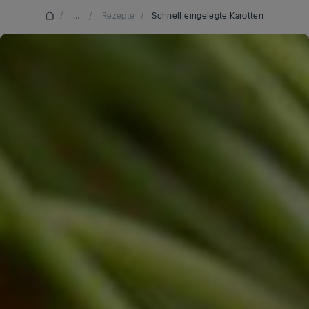
/
...
/
Rezepte
/
Schnell eingelegte Karotten