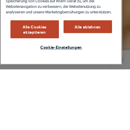
Speicherung von Cookies auf Ihrem Gerät zu, um die
Websitenavigation zu verbessern, die Websitenutzung zu
analysieren und unsere Marketingbemühungen zu unterstützen.
Alle Cookies
Alle ablehnen
akzeptieren
Cookie-Einstellungen
Main content starts here
Schnell eingelegte Karotten
Sie haben keine Gurken mehr, brauchen aber
dringend welche. Dies ist ein Rezept, das Sie
verwenden können.