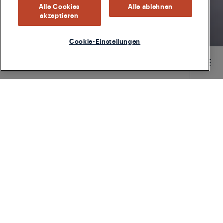
Alle Cookies
Alle ablehnen
akzeptieren
Cookie-Einstellungen
Main content starts here