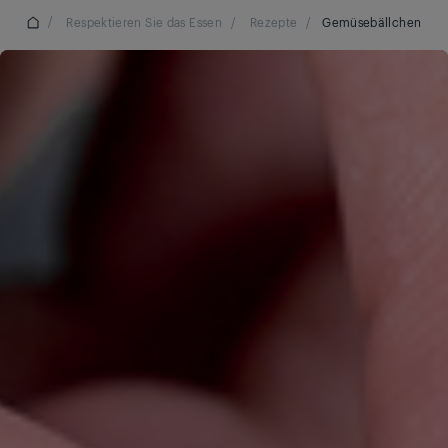
/
Respektieren Sie das Essen
/
Rezepte
/
Gemüsebällchen