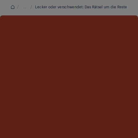
/
...
/
Lecker oder verschwendet: Das Rätsel um die Reste