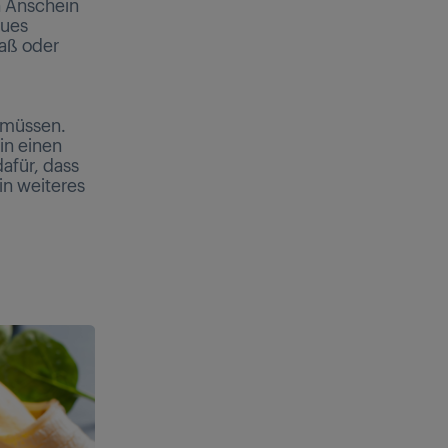
n Anschein
eues
paß oder
 müssen.
in einen
afür, dass
in weiteres