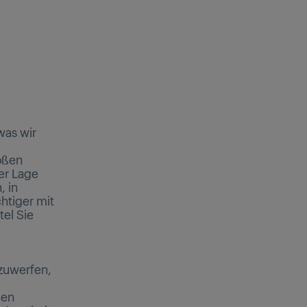
was wir
oßen
er Lage
, in
htiger mit
tel Sie
uwerfen,
uen