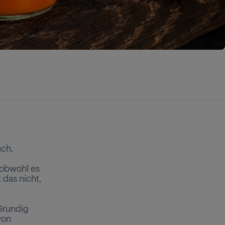
uch.
 obwohl es
 das nicht,
Grundig
von