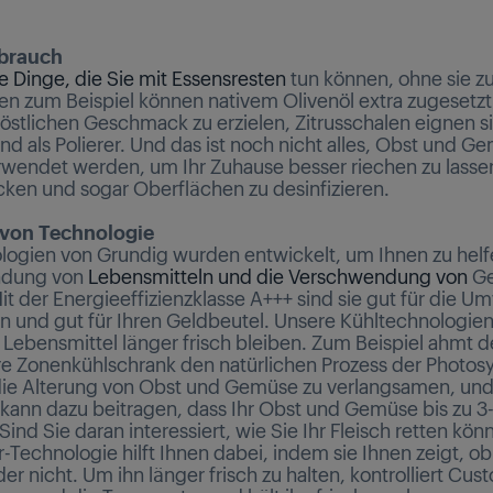
brauch
le Dinge, die Sie mit Essensresten
tun können, ohne sie zu
len zum Beispiel können nativem Olivenöl extra zugesetz
östlichen Geschmack zu erzielen, Zitrusschalen eignen s
nd als Polierer. Und das ist noch nicht alles, Obst und G
wendet werden, um Ihr Zuhause besser riechen zu lassen
ken und sogar Oberflächen zu desinfizieren.
z von Technologie
logien von Grundig wurden entwickelt, um Ihnen zu helf
ndung von
Lebensmitteln und die Verschwendung von
Ge
t der Energieeffizienzklasse A+++ sind sie gut für die Um
sen und gut für Ihren Geldbeutel. Unsere Kühltechnologie
s Lebensmittel länger frisch bleiben. Zum Beispiel ahmt d
e Zonenkühlschrank den natürlichen Prozess der Photos
ie Alterung von Obst und Gemüse zu verlangsamen, un
 kann dazu beitragen, dass Ihr Obst und Gemüse bis zu 3
. Sind Sie daran interessiert, wie Sie Ihr Fleisch retten kö
Technologie hilft Ihnen dabei, indem sie Ihnen zeigt, ob
der nicht. Um ihn länger frisch zu halten, kontrolliert Cu