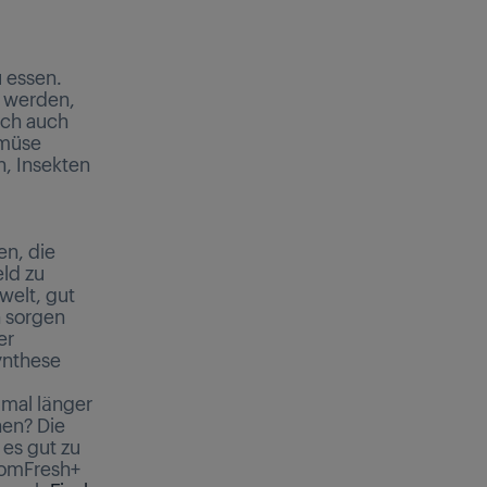
 essen.
t werden,
ich auch
emüse
, Insekten
en, die
ld zu
welt, gut
n sorgen
er
ynthese
d
-mal länger
nnen? Die
 es gut zu
stomFresh+