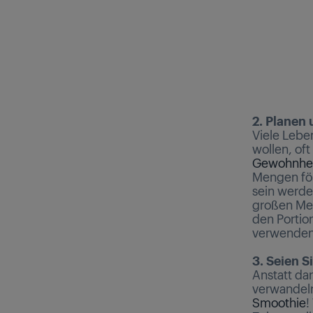
2. Planen
Viele Lebe
wollen, of
Gewohnhe
Mengen för
sein werden
großen Men
den Portio
verwenden
3. Seien Si
Anstatt da
verwandeln 
Smoothie
!