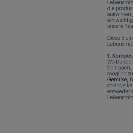
Lebensmitt
die produz
auswirken 
ein wichtig
unsere Res
Diese 5 ei
Lebensmitt
1. Kompos
Wo Dünger 
beitragen,
möglich z
Gemüse,
B
solange ke
entweder se
Lebensmitt