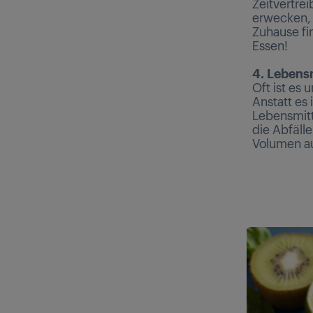
Zeitvertre
erwecken, 
Zuhause fi
Essen!
4. Lebens
Oft ist es
Anstatt es 
Lebensmitt
die Abfälle
Volumen au