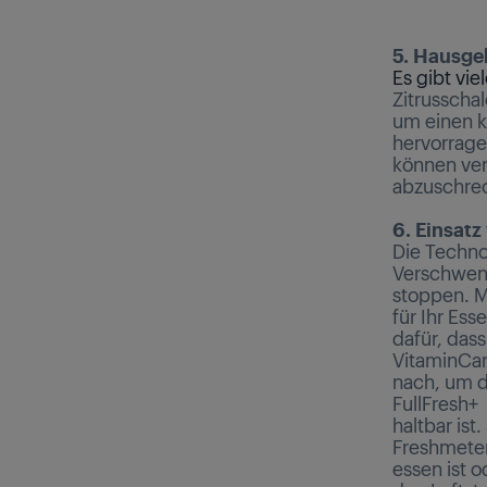
5. Hausge
Es gibt vie
Zitrusscha
um einen k
hervorrage
können ver
abzuschrec
6. Einsat
Die Techno
Verschwe
stoppen. Mi
für Ihr Es
dafür, das
VitaminCar
nach, um d
FullFresh+
haltbar ist
Freshmeter-
essen ist o