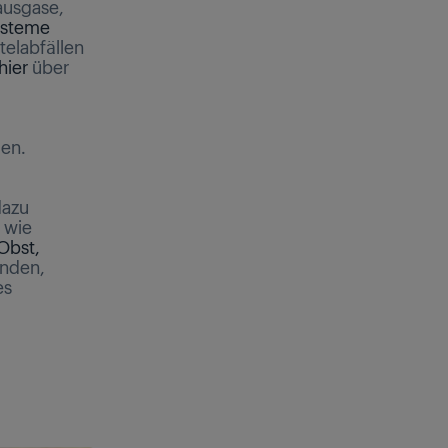
ausgase,
ysteme
telabfällen
hier
über
len.
dazu
 wie
Obst,
enden,
es