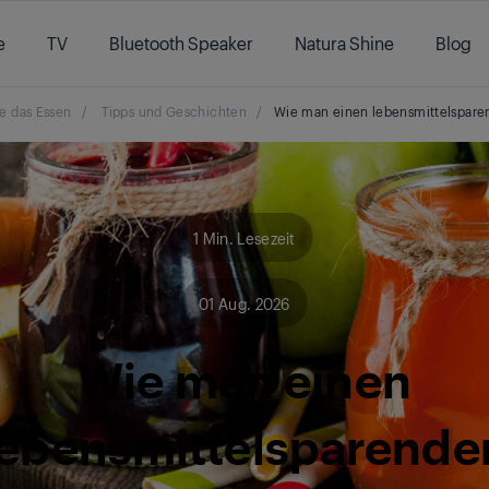
e
TV
Bluetooth Speaker
Natura Shine
Blog
e das Essen
/
Tipps und Geschichten
/
Wie man einen lebensmittelsparen
1 Min. Lesezeit
01 Aug. 2026
Wie man einen
lebensmittelsparende