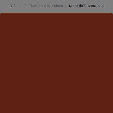
/
...
/
Tipps und Geschichten
/
Kenne dein Essen: Apfel