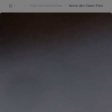
/
...
/
Tipps und Geschichten
/
Kenne dein Essen: Pilze