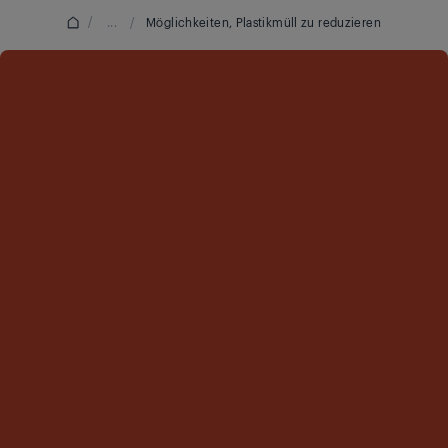
/
...
/
Möglichkeiten, Plastikmüll zu reduzieren