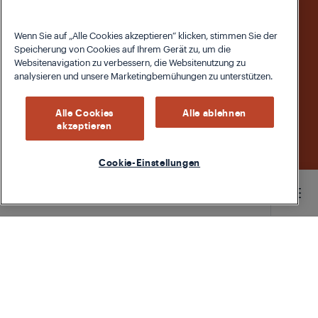
Wenn Sie auf „Alle Cookies akzeptieren“ klicken, stimmen Sie der
Speicherung von Cookies auf Ihrem Gerät zu, um die
Websitenavigation zu verbessern, die Websitenutzung zu
analysieren und unsere Marketingbemühungen zu unterstützen.
Alle Cookies
Alle ablehnen
akzeptieren
Cookie-Einstellungen
Main content starts here
Impressum
Herausgeber
Beko Germany GmbH