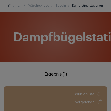
/
...
/
Wäschepflege
/
Bügeln
/
Dampfbügelstationen
Dampfbügelstat
Ergebnis (1)
Wunschliste
Vergleichen