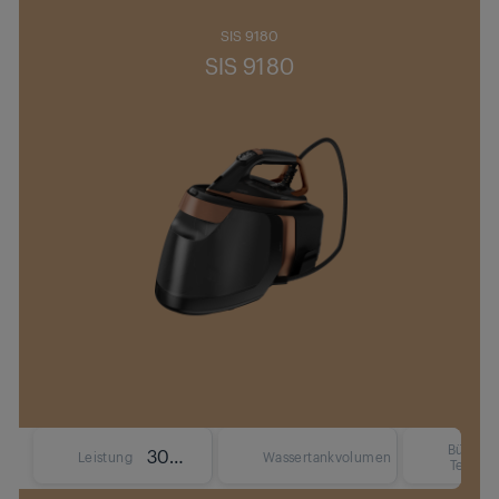
SIS 9180
SIS 9180
Bügelso
3000 W
1.8 L
Leistung
Wassertankvolumen
Techno