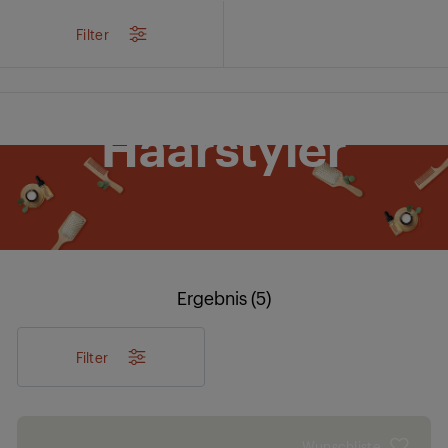
/
Produkte
/
Körperpflege
/
Hairstyling
/
Haarstyler
Filter
Haarstyler
Ergebnis (5)
Filter
Wunschliste