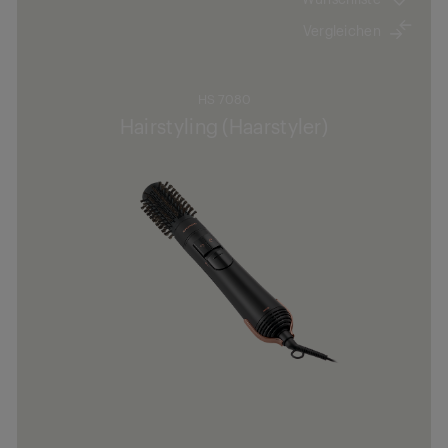
Vergleichen
HS 7080
Hairstyling (Haarstyler)