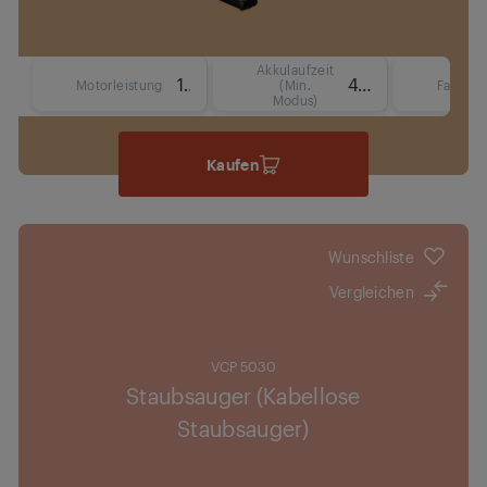
Akkulaufzeit
150
45 Min.
Motorleistung
(Min.
Fassun
Modus)
Kaufen
Wunschliste
Vergleichen
VCP 5030
Staubsauger (Kabellose
Staubsauger)