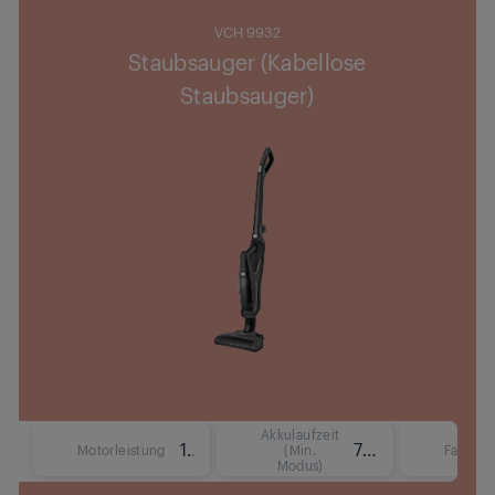
VCH 9932
Staubsauger (Kabellose
Staubsauger)
Akkulaufzeit
130 W
75 Min.
Motorleistung
(Min.
Fassun
Modus)