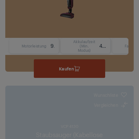
Akkulaufzeit
90
45 Min.
Motorleistung
(Min.
Fassun
Modus)
Kaufen
Wunschliste
Vergleichen
VCP 4130
Staubsauger (Kabellose