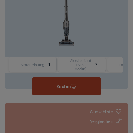
Akkulaufzeit
115 W
70 Min.
Motorleistung
(Min.
Fassun
Modus)
Kaufen
Wunschliste
Vergleichen