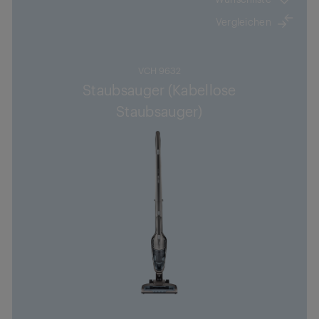
Vergleichen
VCH 9632
Staubsauger (Kabellose
Staubsauger)