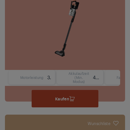
Akkulaufzeit
350 W
45 Min.
Motorleistung
(Min.
Fassun
Modus)
Kaufen
Wunschliste