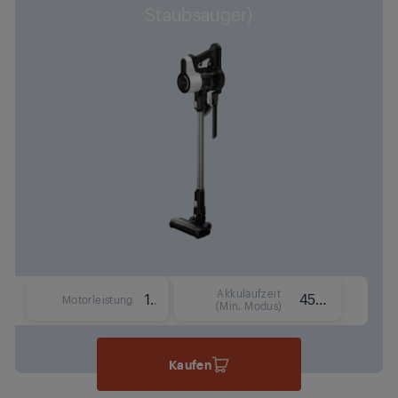
Staubsauger)
Akkulaufzeit
110 W
45 Min.
Motorleistung
(Min. Modus)
Kaufen