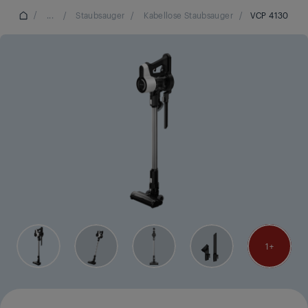
/
...
/
Staubsauger
/
Kabellose Staubsauger
/
VCP 4130
1