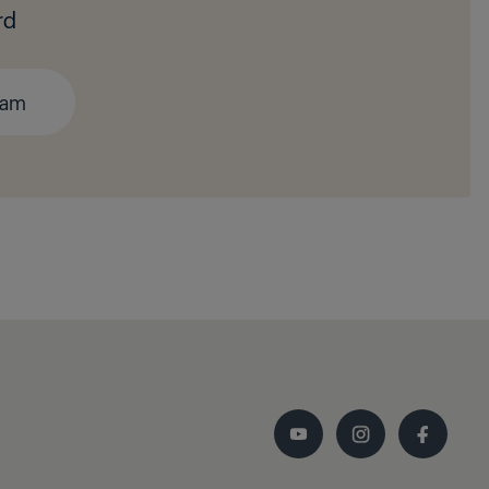
rd
eam