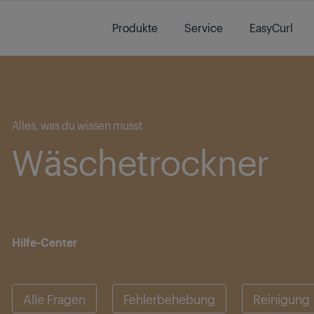
Main content starts here
Produkte
Service
EasyCurl
Main content starts here
Alles, was du wissen musst
Wäschetrockner
Hilfe-Center
Alle Fragen
Fehlerbehebung
Reinigung