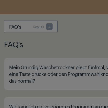
FAQ's
Results
4
FAQ's
Mein Grundig Wäschetrockner piept fünfmal, 
eine Taste drücke oder den Programmwahlknop
das normal?
Wie kann ich ein verzögertes Programm an m