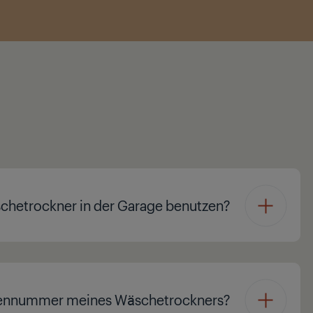
chetrockner in der Garage benutzen?
riennummer meines Wäschetrockners?