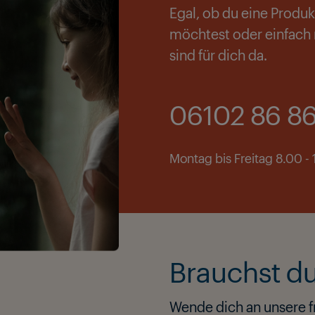
Egal, ob du eine Produ
möchtest oder einfach n
sind für dich da.
06102 86 86
Montag bis Freitag 8.00 -
Brauchst d
Wende dich an unsere f