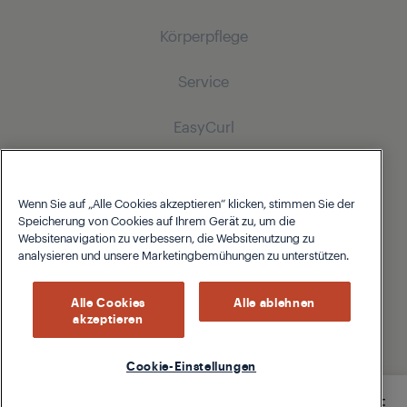
Bügeln
Wasserkocher
Körperpflege
Dampfbügeleisen
Staubsauger
Stabmixer
Dampfbügelstationen
Service
Saugroboter
Hairstyling
Zerkleinerer und Mixer
Kabellose Staubsauger
EasyCurl
Toaster und Kontaktgrills
Haartrockner
Bodenstaubsauger
Multikocher und Fritteusen
Hilfe Center
Haarglätter
Über Grundig
Support
Haarstyler
Wenn Sie auf „Alle Cookies akzeptieren“ klicken, stimmen Sie der
Produktserien
Speicherung von Cookies auf Ihrem Gerät zu, um die
Downloads
Men's Care
Websitenavigation zu verbessern, die Websitenutzung zu
analysieren und unsere Marketingbemühungen zu unterstützen.
Über Grundig
Produktunterlagen
Haar- und Bartschneider
Über Grundig
Karriere
Cookie-Hinweis
Beko Germany
Ersatzteile
Datenschutzhinweis
Impressum
AGBs
Alle Cookies
Alle ablehnen
Multihaarschneidesets
Globaler Verhaltenskodex
Presse
HomeWhiz
akzeptieren
Serviceportal
Konformitätserklärungen
Servicebereich
© 2026 Grundig
Rasierer
Cookie-Einstellungen
Gesundheit