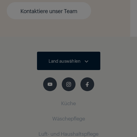
Kontaktiere unser Team
Land auswählen
Küche
Wäschepflege
Küchenkleingeräte
Luft- und Haushaltspflege
Kaffeemaschinen