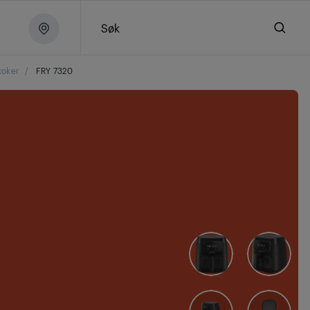
Søk
koker
/
FRY 7320