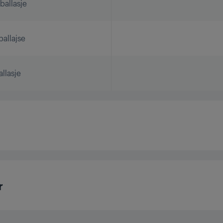
allasje
allajse
llasje
kje olje
r