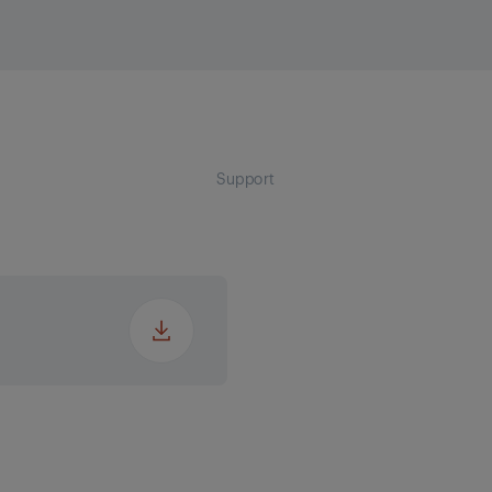
g
en
ale
Ikke-
Support
vaskmaskin
ttelse