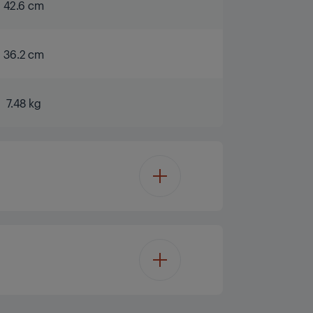
42.6 cm
36.2 cm
7.48 kg
Luft
1750 W