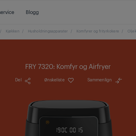
ervice
Blogg
/
Kjøkken
/
Husholdningsapparater
/
Komfyrer og frityrkokere
/
Olje
FRY 7320: Komfyr og Airfryer
Del
Ønskeliste
Sammenlign