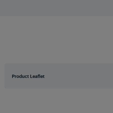
Varmejusterin
Kapasitet på kjel
Timer
Innerpottemateri
LCD skjerm
Glasslokk
Product Leaflet
Tilbehør som tåler opp
Overopphetingsbesky