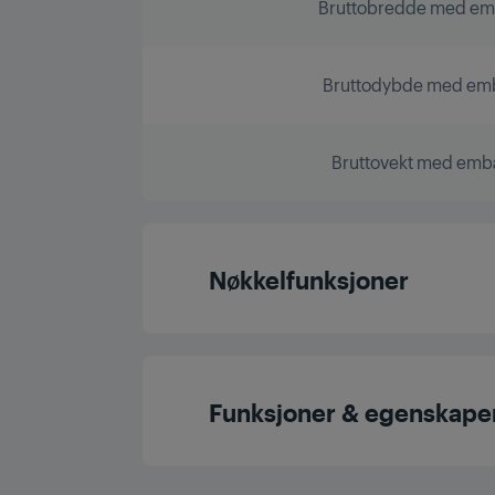
Bruttobredde med emb
Bruttodybde med emb
Bruttovekt med emba
Nøkkelfunksjoner
Steking med bare en s
Funksjoner & egenskape
Effekt