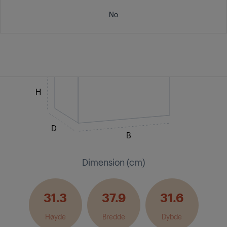
No
H
D
B
Dimension (cm)
31.3
37.9
31.6
Høyde
Bredde
Dybde