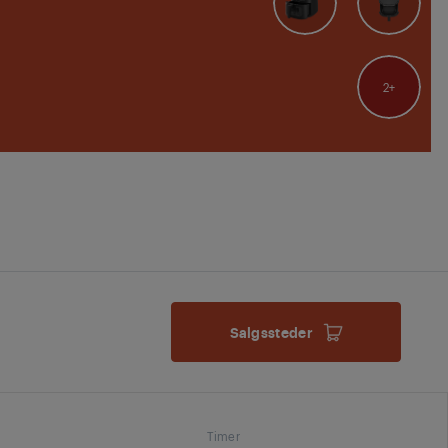
2
Salgssteder
Timer