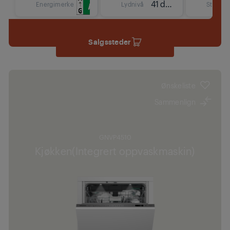
41 dBA
Energimerke
Lydnivå
Størrels
Salgssteder
Ønskeliste
Sammenlign
GNVP4510
Kjøkken(Integrert oppvaskmaskin)