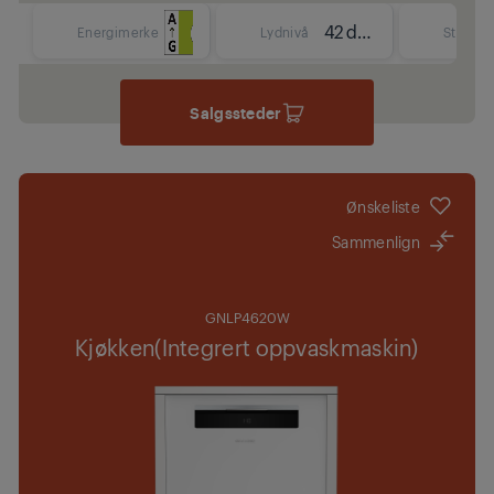
42 dBA
Energimerke
Lydnivå
Størrels
Salgssteder
Ønskeliste
Sammenlign
GNLP4620W
Kjøkken(Integrert oppvaskmaskin)