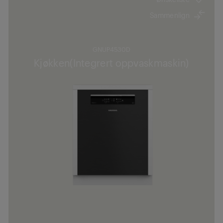
Sammenlign
GNUP4530D
Kjøkken(Integrert oppvaskmaskin)