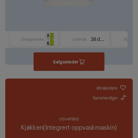
38 dBA
Energimerke
Lydnivå
Størrels
Salgssteder
Ønskeliste
Sammenlign
GSV4P865
Kjøkken(Integrert oppvaskmaskin)