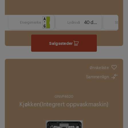
40 dBA
Energimerke
Lydnivå
Størrels
Salgssteder
Ønskeliste
Sammenlign
GNVP4620
Kjøkken(Integrert oppvaskmaskin)