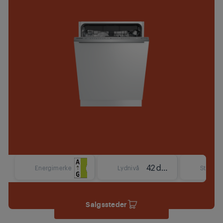
42 dBA
Energimerke
Lydnivå
Størrels
Salgssteder