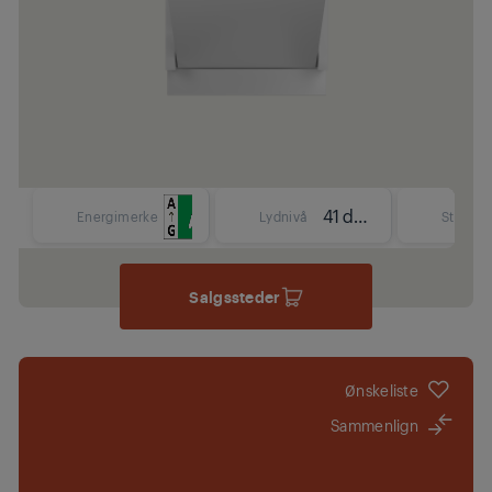
41 dBA
Energimerke
Lydnivå
Størrels
Salgssteder
Ønskeliste
Sammenlign