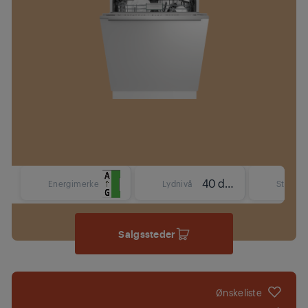
40 dBA
Energimerke
Lydnivå
Størrels
Salgssteder
Ønskeliste