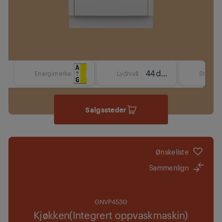
44 dBA
Energimerke
Lydnivå
Størrels
Salgssteder
Ønskeliste
Sammenlign
GNVP4530
Kjøkken(Integrert oppvaskmaskin)