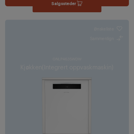
Salgssteder
Ønskeliste
Sammenlign
GNLP4635WDW
Kjøkken(Integrert oppvaskmaskin)