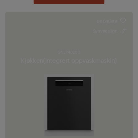
Ønskeliste
Sammenlign
GNLP4620D
Kjøkken(Integrert oppvaskmaskin)