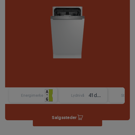
41 dBA
Energimerke
Lydnivå
Størrels
Salgssteder