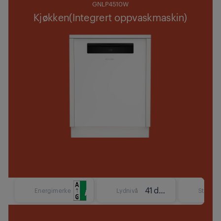
GNLP4510W
Kjøkken(Integrert oppvaskmaskin)
41 dBA
Energimerke
Lydnivå
Størrels