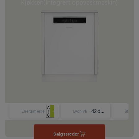
Kjøkken(Integrert oppvaskmaskin)
42 dBA
Energimerke
Lydnivå
Størrels
Salgssteder