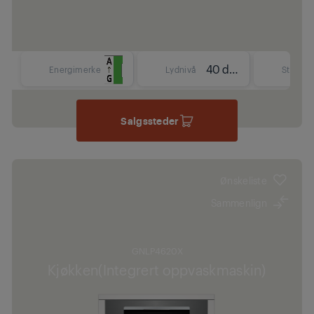
40 dBA
Energimerke
Lydnivå
Størrels
Salgssteder
Ønskeliste
Sammenlign
GNLP4620X
Kjøkken(Integrert oppvaskmaskin)