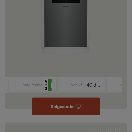
40 dBA
Energimerke
Lydnivå
Størrels
Salgssteder
Ønskeliste