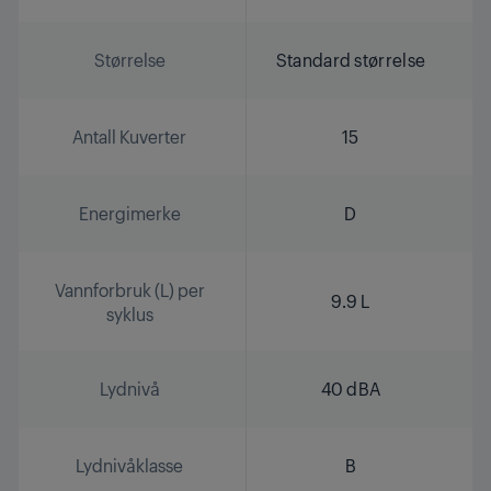
Størrelse
Standard størrelse
Antall Kuverter
15
Energimerke
D
Vannforbruk (L) per
9.9 L
syklus
Lydnivå
40 dBA
Lydnivåklasse
B