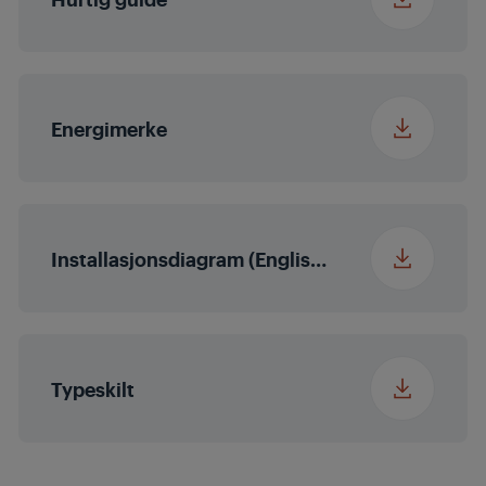
Mug Shelf
Adjustable &
SoftTouch
Number of Mug
4
Energimerke
Shelves
Tilbehør
Holder for
Gryter&Panner&Stek
Installasjonsdiagram (English (United States))
ebrett
Typeskilt