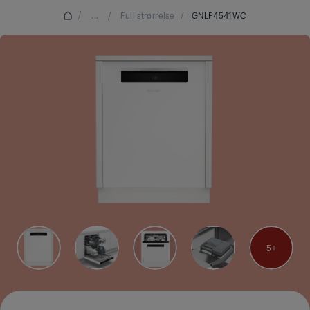
/
...
/
Full strørrelse
/
GNLP4541WC
5