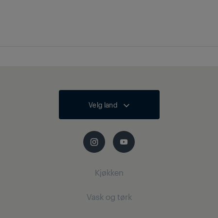
Velg land
Kjøkken
Vask og tørk
Kjøl og frys