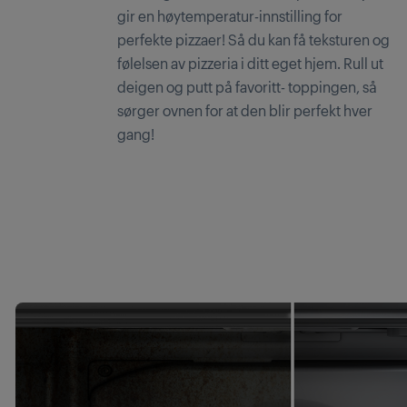
gir en høytemperatur-innstilling for
perfekte pizzaer! Så du kan få teksturen og
følelsen av pizzeria i ditt eget hjem. Rull ut
deigen og putt på favoritt- toppingen, så
sørger ovnen for at den blir perfekt hver
gang!