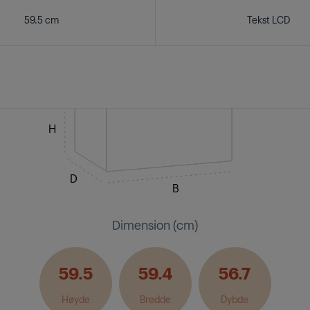
59.5 cm
Tekst LCD
H
D
B
Dimension (cm)
59.5
59.4
56.7
Høyde
Bredde
Dybde