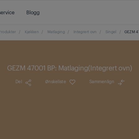
ervice
Blogg
Produkter
/
Kjøkken
/
Matlaging
/
Integrert ovn
/
Singel
/
GEZM 4
GEZM 47001 BP: Matlaging(Integrert ovn)
Del
Ønskeliste
Sammenlign