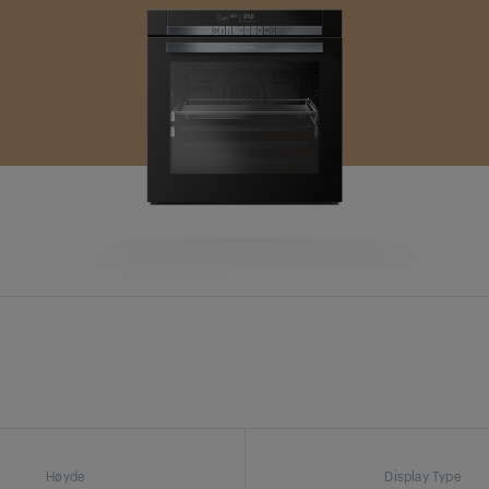
Høyde
Display Type