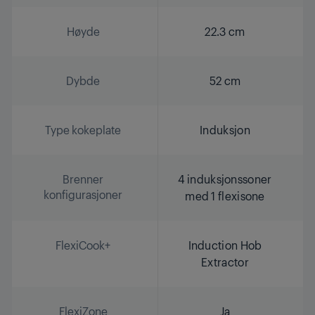
Høyde
22.3 cm
Dybde
52 cm
Type kokeplate
Induksjon
Brenner
4 induksjonssoner
konfigurasjoner
med 1 flexisone
FlexiCook+
Induction Hob
Extractor
FlexiZone
Ja