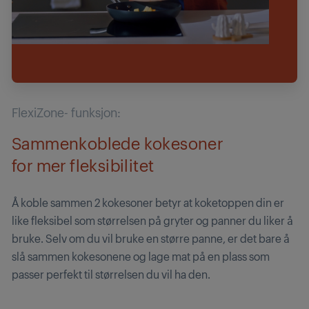
FlexiZone- funksjon:
Sammenkoblede kokesoner
for mer fleksibilitet
Å koble sammen 2 kokesoner betyr at koketoppen din er
like fleksibel som størrelsen på gryter og panner du liker å
bruke. Selv om du vil bruke en større panne, er det bare å
slå sammen kokesonene og lage mat på en plass som
passer perfekt til størrelsen du vil ha den.