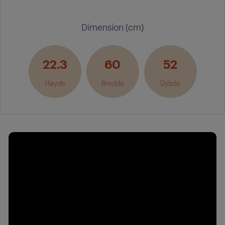
Dimension (cm)
22.3
60
52
Høyde
Bredde
Dybde