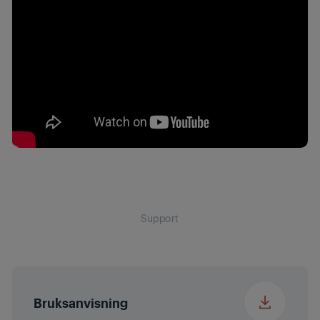
Bruttohøyde med
36 cm
emballasje
Bruttobredde med
96 cm
emballasje
Bruttodybde med
83 cm
emballajse
Bruttovekt med
30.6 kg
emballasje
Support
Nisjemål (HxWxD)
hX560X490
(mm)
Bruksanvisning