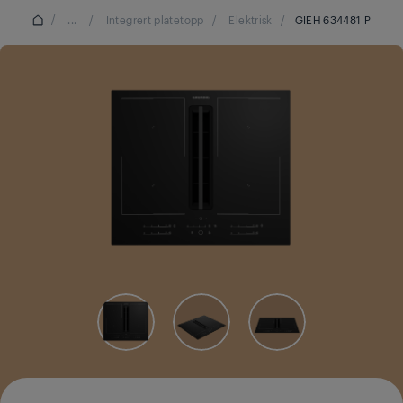
/
...
/
Integrert platetopp
/
Elektrisk
/
GIEH 634481 P