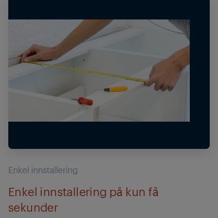
Enkel innstallering
Enkel innstallering på kun få
sekunder