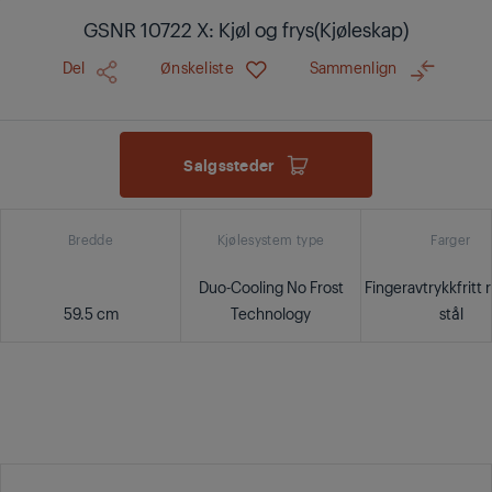
GSNR 10722 X: Kjøl og frys(Kjøleskap)
Del
Ønskeliste
Sammenlign
Salgssteder
Bredde
Kjølesystem type
Farger
Duo-Cooling No Frost
Fingeravtrykkfritt r
59.5 cm
Technology
stål