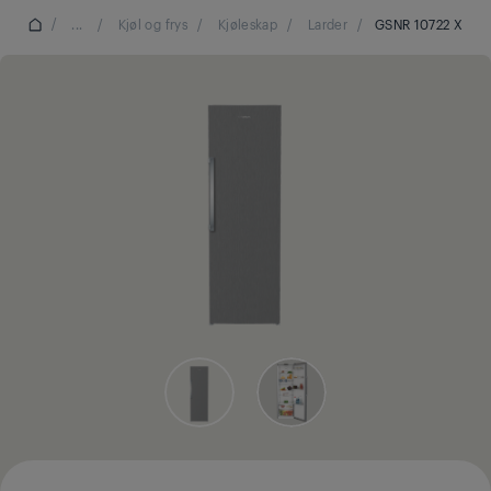
/
...
/
Kjøl og frys
/
Kjøleskap
/
Larder
/
GSNR 10722 X