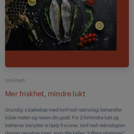
IonFresh
Mer friskhet, mindre lukt
Grundig`s kjøleskap med IonFresh-teknologi behandler
både maten og nesen din godt. For å forhindre lukt og
bakterier benytter vi hjelp fra ioner. IonFresh-teknologien
danner negative ioner, som ofte kalles “luftens vitaminer”.