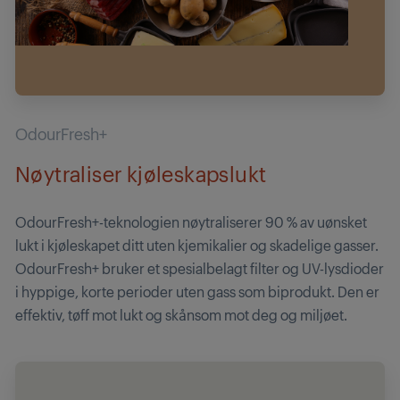
OdourFresh+
Nøytraliser kjøleskapslukt
OdourFresh+-teknologien nøytraliserer 90 % av uønsket
lukt i kjøleskapet ditt uten kjemikalier og skadelige gasser.
OdourFresh+ bruker et spesialbelagt filter og UV-lysdioder
i hyppige, korte perioder uten gass som biprodukt. Den er
effektiv, tøff mot lukt og skånsom mot deg og miljøet.