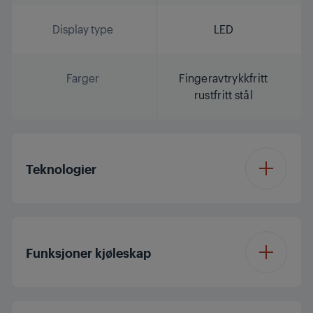
Display type
LED
Farger
Fingeravtrykkfritt
rustfritt stål
Teknologier
IonFresh®
Ja
Funksjoner kjøleskap
SuperFresh
Ja
Kjøleskap hylle type
Sikkerhetsglass