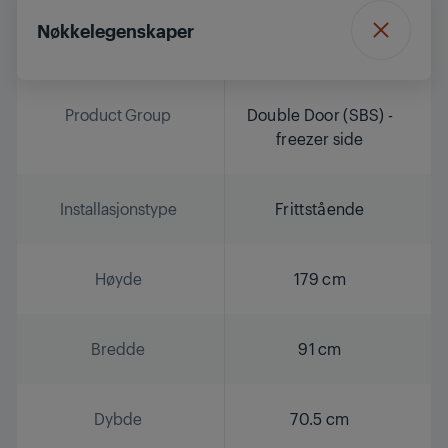
Nøkkelegenskaper
Product Group
Double Door (SBS) -
freezer side
Installasjonstype
Frittstående
Høyde
179 cm
Bredde
91 cm
Dybde
70.5 cm