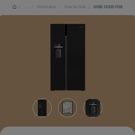
/
...
/
Kombiskap
/
Side by Side
/
GSBS 13320 FGB