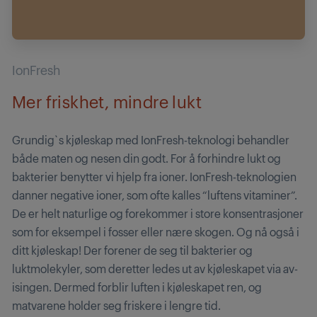
IonFresh
Mer friskhet, mindre lukt
Grundig`s kjøleskap med IonFresh-teknologi behandler
både maten og nesen din godt. For å forhindre lukt og
bakterier benytter vi hjelp fra ioner. IonFresh-teknologien
danner negative ioner, som ofte kalles “luftens vitaminer”.
De er helt naturlige og forekommer i store konsentrasjoner
som for eksempel i fosser eller nære skogen. Og nå også i
ditt kjøleskap! Der forener de seg til bakterier og
luktmolekyler, som deretter ledes ut av kjøleskapet via av-
isingen. Dermed forblir luften i kjøleskapet ren, og
matvarene holder seg friskere i lengre tid.