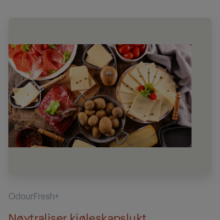
OdourFresh+
Nøytraliser kjøleskapslukt