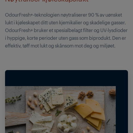
OdourFresh+-teknologien nøytraliserer 90 % av uønsket
lukt i kjøleskapet ditt uten kjemikalier og skadelige gasser.
OdourFresh+ bruker et spesialbelagt filter og UV-lysdioder
i hyppige, korte perioder uten gass som biprodukt. Den er
effektiv, tøff mot lukt og skånsom mot deg og miljøet.