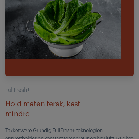
FullFresh+
Hold maten fersk, kast
mindre
Takket være Grundig FullFresh+-teknologien
opprettholdes en konstant temperatur og høy luftfuktighet