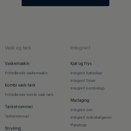
Vask og tørk
Integrert
Vaskemaskin
Kjøl og frys
Frittstående vaskemaskin
Integrert kjøleskap
Integrert fryser
Kombi vask-tørk
Integrert kombiskap
Frittstående kombi vask-tørk
Matlaging
Tørketrommel
Integrert ovn
Tørketrommel
Integrert mikrobølgeovn
Platetopp
Stryking