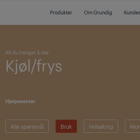
Main content starts here
Produkter
Om Grundig
Kundes
Main content starts here
Alt du trenger å vite
Kjøl/frys
Hjelpesenter
Alle spørsmål
Bruk
Feilsøking
Mon