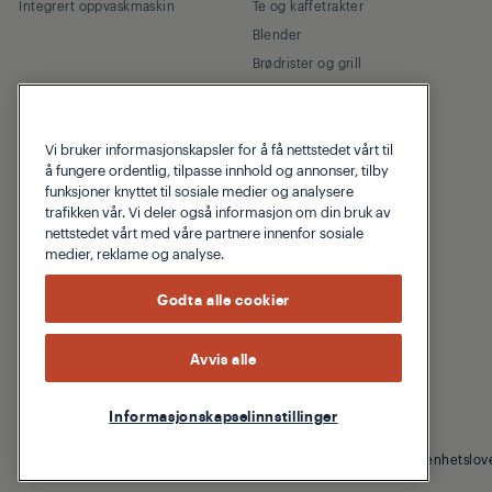
Integrert oppvaskmaskin
Te og kaffetrakter
Blender
Brødrister og grill
Komfyrer og frityrkokere
Vi bruker informasjonskapsler for å få nettstedet vårt til
å fungere ordentlig, tilpasse innhold og annonser, tilby
funksjoner knyttet til sosiale medier og analysere
trafikken vår. Vi deler også informasjon om din bruk av
nettstedet vårt med våre partnere innenfor sosiale
Om Grundig
Kundeservice
medier, reklame og analyse.
Godta alle cookier
Om Grundig
Beko Corporate
Avvis alle
Informasjonskapselinnstillinger
© 2026 Grundig
Cookie Policy
Personvernpolicy
Åpenhetslov