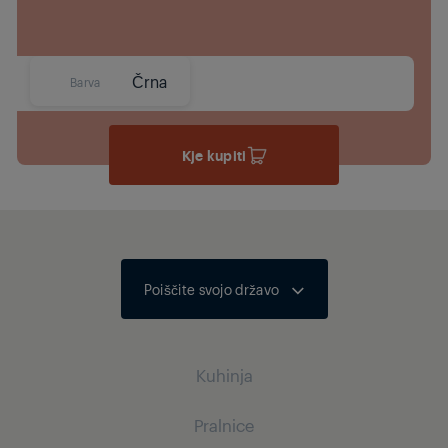
Črna
Barva
Kje kupiti
Poiščite svojo državo
Kuhinja
Pralnice
Kuhanje