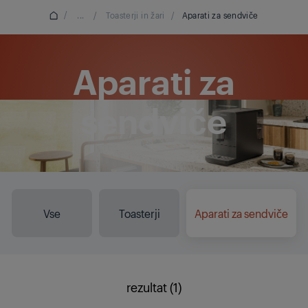
/
...
/
Toasterji in žari
/
Aparati za sendviče
Aparati za
sendviče
Vse
Toasterji
Aparati za sendviče
rezultat (1)