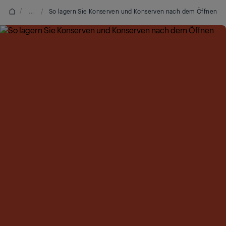
/
...
/
So lagern Sie Konserven und Konserven nach dem Öffnen