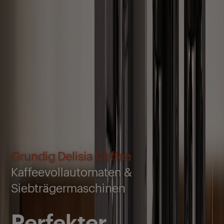
Grundig Delisia Coffee
Kaffeevollautomaten &
Siebträgermaschinen
Perfekter