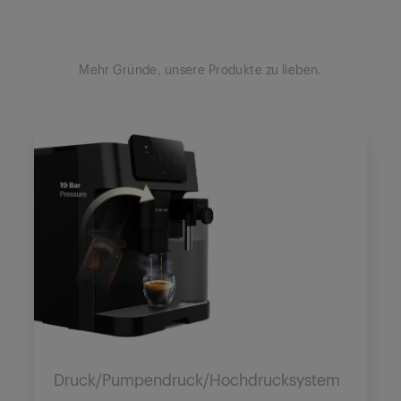
Mehr Gründe, unsere Produkte zu lieben.
Druck/Pumpendruck/Hochdrucksystem