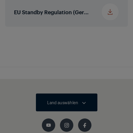
Tassengröße
EU Standby Regulation (German (Germany))
Einstellbare
13
Schnittgröße
Fortschrittlicher
KVA 8000 WF-
Wasserfilter als
GMS9089
Ersatzteil
Land auswählen