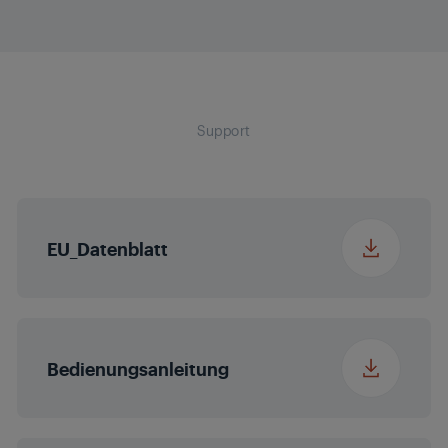
Frequenz
50 - 60 Hz
gemahlenen Kaffee
Tiefe Verpackung
32.3 cm
Fassungsvermögen
Spannung
220 - 240 V
2000 mL
Wassertank
Gewicht Verpackung
12.9 kg
Support
Herausnehmbare
Tropfschale
EU_Datenblatt
Anpassbare Höhe der
Ausgussdüse
Abnehmbarer
Bedienungsanleitung
Wassertank
Anpassung der