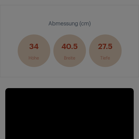
Abmessung (cm)
34
40.5
27.5
Höhe
Breite
Tiefe