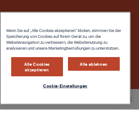
Wenn Sie auf „Alle Cookies akzeptieren“ klicken, stimmen Sie der
Speicherung von Cookies auf Ihrem Gerät zu, um die
Websitenavigation zu verbessern, die Websitenutzung zu
analysieren und unsere Marketingbemühungen zu unterstützen.
Alle Cookies
Alle ablehnen
akzeptieren
Cookie-Einstellungen
Main content starts here
Faltenfrei unterwegs: Die neue
Dampfbürste ST 8150 von