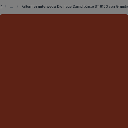
/
...
/
Faltenfrei unterwegs: Die neue Dampfbürste ST 8150 von Grundi