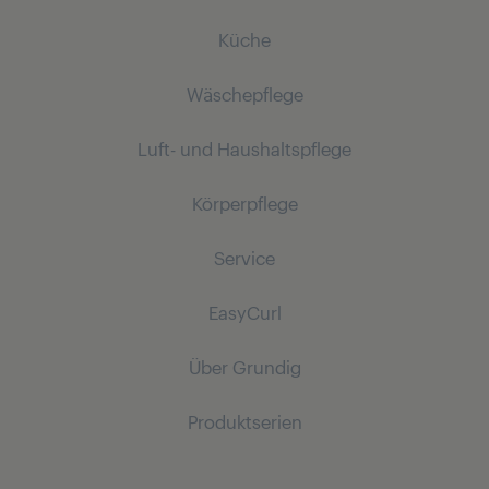
Küche
Wäschepflege
Küchenkleingeräte
Luft- und Haushaltspflege
Kaffeemaschinen
Bügeln
Wasserkocher
Körperpflege
Dampfbügeleisen
Staubsauger
Stabmixer
Dampfbügelstationen
Service
Saugroboter
Hairstyling
Zerkleinerer und Mixer
Kabellose Staubsauger
EasyCurl
Toaster und Kontaktgrills
Haartrockner
Bodenstaubsauger
Multikocher und Fritteusen
Hilfe Center
Haarglätter
Über Grundig
Support
Haarstyler
Produktserien
Downloads
Men's Care
Über Grundig
Produktunterlagen
Haar- und Bartschneider