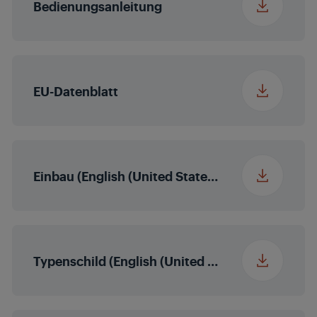
Bedienungsanleitung
Höhe Verpackung
12.5 cm
Breite Verpackung
65.5 cm
EU-Datenblatt
Tiefe Verpackung
55.5 cm
Gewicht Verpackung
10.35 kg
Einbau (English (United States))
Nischenmaße
hX560X490
(HxBxT) (mm)
Typenschild (English (United States))