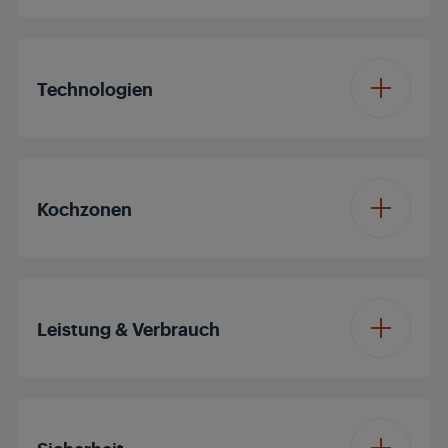
Kochfeld-Design
Glas
Technologien
Farbe
Schwarz
Kochfeld-Typ
Glaskeramik
Kochfeld-Rahmen
Kochzonen
Flexicook+
Vitroceramic Hobs
Konfiguration Gas-
4 Glaskeramik-Zonen
Stop & Go
Brenner
Leistung & Verbrauch
Memory-Funktion
Anzahl der
19
Kochstufen
Gesamt Elektrische
6900 W
Leistung
Sicherheit