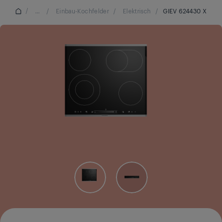
/
...
/
Einbau-Kochfelder
/
Elektrisch
/
GIEV 624430 X