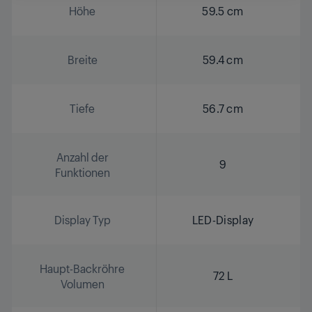
Höhe
59.5 cm
Breite
59.4 cm
Tiefe
56.7 cm
Anzahl der
9
Funktionen
Display Typ
LED-Display
Haupt-Backröhre
72 L
Volumen