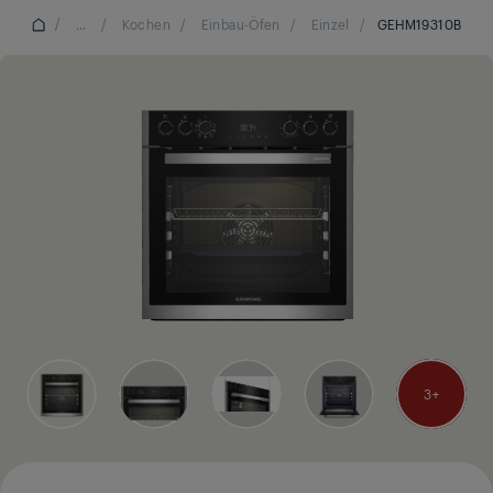
/
...
/
Kochen
/
Einbau-Öfen
/
Einzel
/
GEHM19310B
3