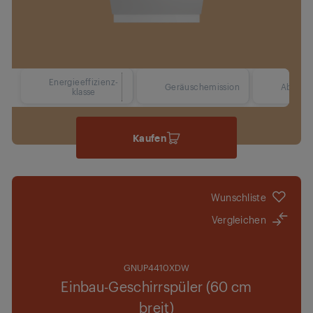
Energieeffizienz-
38 dBA
Geräuschemission
Abmess
klasse
Kaufen
Wunschliste
Vergleichen
GNUP4410XDW
Einbau-Geschirrspüler (60 cm
breit)