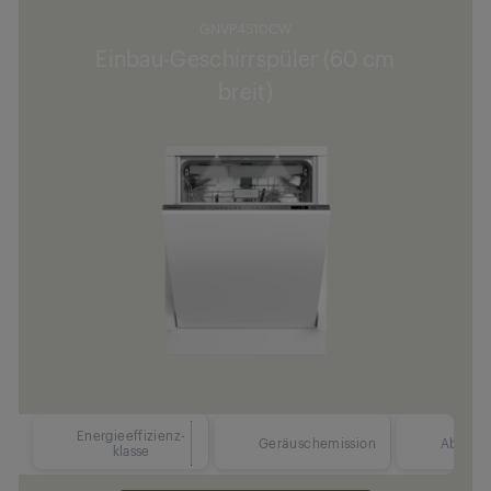
GNVP4510CW
Einbau-Geschirrspüler (60 cm
breit)
Energieeffizienz-
42 dBA
Geräuschemission
Abmess
klasse