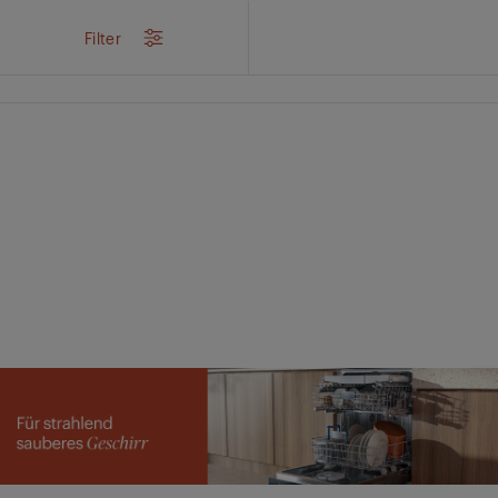
/
Produkte
/
Einbau
/
Spülen
Filter
Spülen