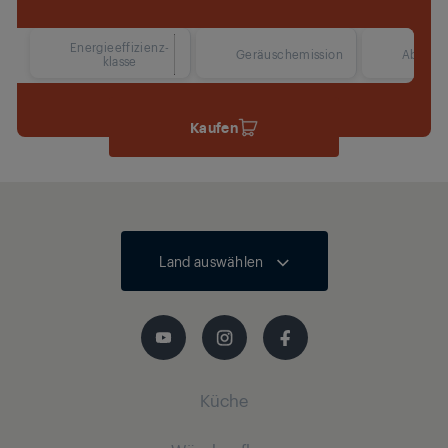
Energieeffizienz-
38 dBA
Geräuschemission
Abmess
klasse
Kaufen
Land auswählen
Küche