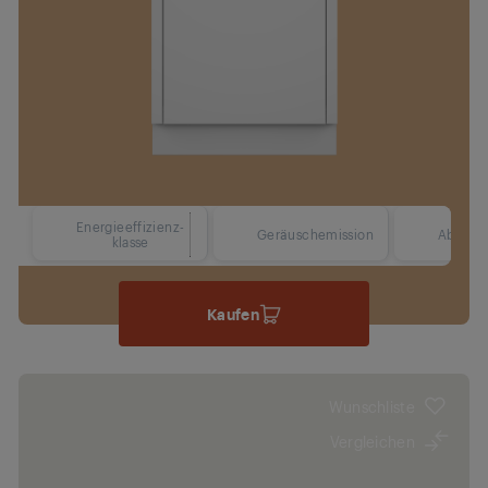
Energieeffizienz-
42 dBA
Geräuschemission
Abmess
klasse
Kaufen
Wunschliste
Vergleichen