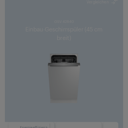
Vergleichen
GSV 42840
Einbau-Geschirrspüler (45 cm
breit)
Energieeffizienz-