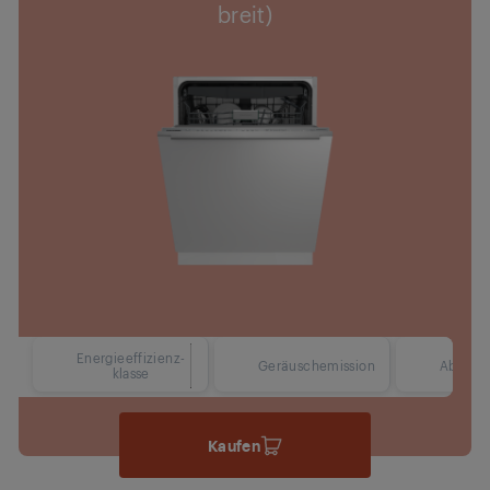
breit)
Energieeffizienz-
42 dBA
Geräuschemission
Abmess
klasse
Kaufen