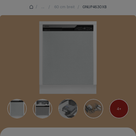
/
...
/
60 cm breit
/
GNUP4630XB
4