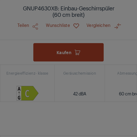
GNUP4630XB: Einbau-Geschirrspüler
(60 cm breit)
Teilen
Wunschliste
Vergleichen
Kaufen
Energieeffizienz- klasse
Geräuschemission
Abmessun
42 dBA
60 cm bre