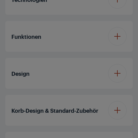
Programm 1
Auto
Sprüharm-Design
CornerWash
Funktionen
Programm 2
Intensiv 70°
Intensivreinigung im
DeepClean
Unterkorb
Programm 3
Eco 50°
Zusatzfunktion 1
HygieneCare
Design
Doormatic
Programm 4
Feines 40°
Zusatzfunktion 2
SteamShine
Glasschutzsystem
GlassPerfect
Farbe
Edelstahllook
Programm 5
QuickWash 58'
Zusatzfunktion 3
DeepClean
Korb-Design & Standard-Zubehör
Inverter EcoMotor
Material Innenraum
Edelstahl-Innenraum
Programm 6
Mini
Zusatzfunktion 4
Startzeitvorwahl
Besteckkorb
Besteckschublade