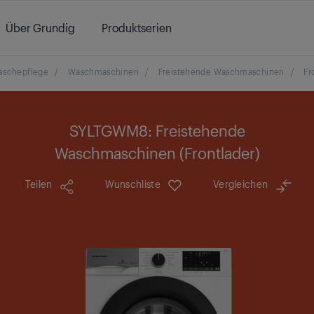
Über Grundig
Produktserien
schepflege
/
Waschmaschinen
/
Freistehende Waschmaschinen
/
Fr
SYLTGWM8: Freistehende
Waschmaschinen (Frontlader)
Teilen
Wunschliste
Vergleichen