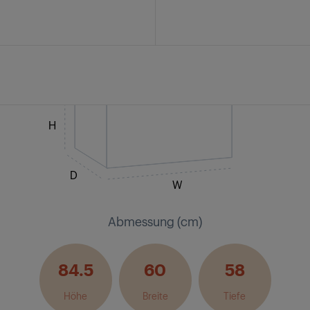
H
D
W
Abmessung (cm)
84.5
60
58
Höhe
Breite
Tiefe