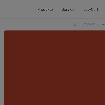
Main content starts here
Produkte
Service
EasyCurl
/
Produkte
/
Wä