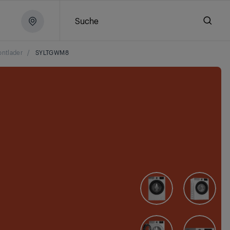
Suche
ontlader
/
SYLTGWM8