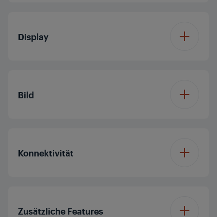
Betriebssystem
Vision OS
Display
Displaydiagonale (ca.
32'/80 cm
Zoll / cm)
Bild
Auflösung
HDR
Prozessor
Dual Core
Konnektivität
Display Panel
LED TV
Dolby Digital
Panelfrequenz (Hz)
50
Bluetooth
Nein
Dolby Vision
Nein
Zusätzliche Features