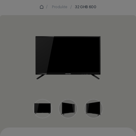
/
Produkte
/
32 GHB 600