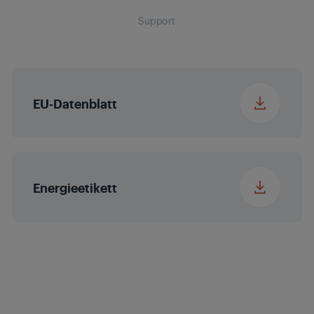
Breite x Höhe x Tiefe
Support
797 x 514 x 148 mm
mit Verpackung (ca.
Micro Dimming
Nein
in cm)
MEMC
Nein
EU-Datenblatt
Erweiterter Farbraum
Nein
(WCG)
Energieetikett
Magic Fidelity
Audio-
2 x 8/16 W
Ausgangsleistung
nominal/Musik
Power (R/L)