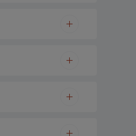
32'/80 cm
Full HD
LED TV
Nein
50
Nein
Nein
Nein
Nein
Nein