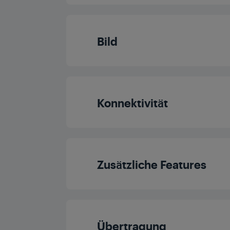
Displaydiagonale (ca. Z
Bild
Auflösung
Dolby Digital
Display Panel
Konnektivität
Dolby Vision
Panelfrequenz (H
Bluetooth
HDR
Zusätzliche Features
CI+
Local Dimmin
Automatischer Sender
Komponenten
Übertragung
Micro Dimmin