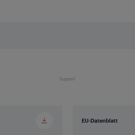
ng
10
/ Standfüße (ca. in cm)
729 
g
ckung (ca. in cm)
796 
g
Support
g
EU-Datenblatt
m (WCG)