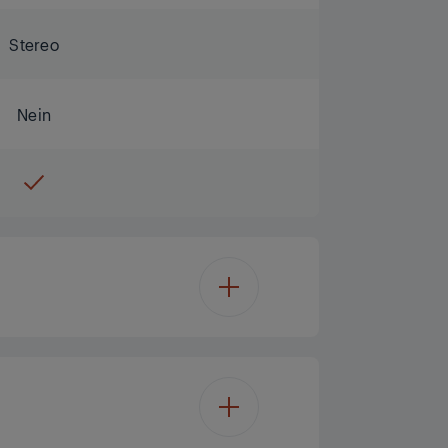
Stereo
Nein
Basic DTV-1