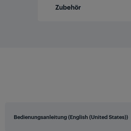
Wandbefestigu
USB
Zubehör
Dolby Digital
Breite x Höhe x Tiefe ohne Standfuß 
USB 3.0
Dolby Vision
Fernbedienun
Breite x Höhe x Tiefe mit Verpa
WiFi
HDR
Local Dimmin
Micro Dimmin
MEMC
Bedienungsanleitung (English (United States))
Erweiterter Farbrau