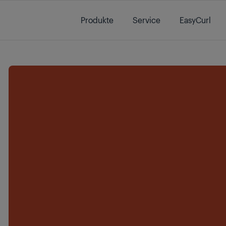
Main content starts here
Produkte
Service
EasyCurl