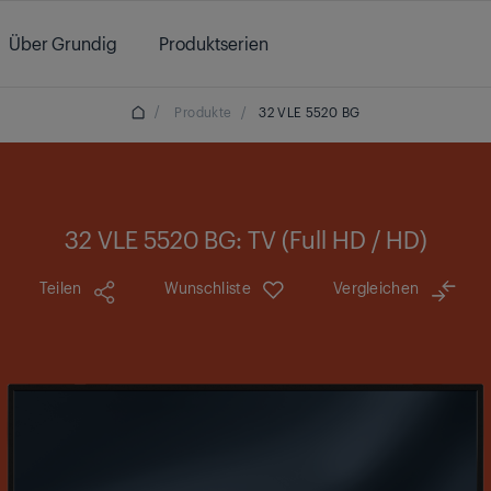
Über Grundig
Produktserien
/
Produkte
/
32 VLE 5520 BG
32 VLE 5520 BG: TV (Full HD / HD)
Teilen
Wunschliste
Vergleichen