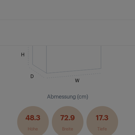
H
D
W
Abmessung (cm)
48.3
72.9
17.3
Höhe
Breite
Tiefe