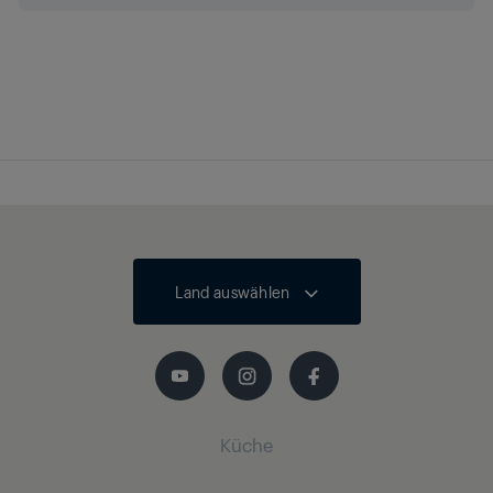
Automatische
Lautstärke
Dolby Atmos
Nein
HEVC/H.265
Land auswählen
Bluetooth
Küche