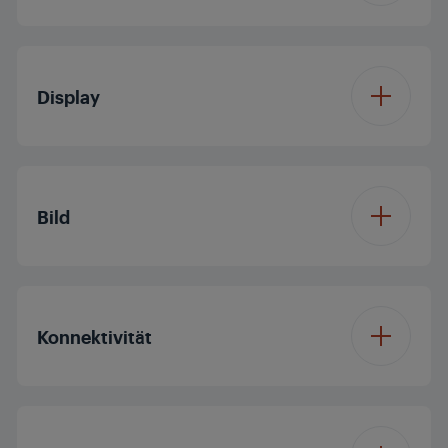
Betriebssystem
GoogleTV
Display
Displaydiagonale (ca.
40'/100 cm
Zoll / cm)
Bild
Auflösung
Full HD
Prozessor
Quad Core
Konnektivität
Display Panel
LED TV
Dolby Digital
Panelfrequenz (Hz)
50
Bluetooth
Dolby Vision
Nein