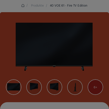
/
Produkte
/
40 VOE 61 - Fire TV Edition
6