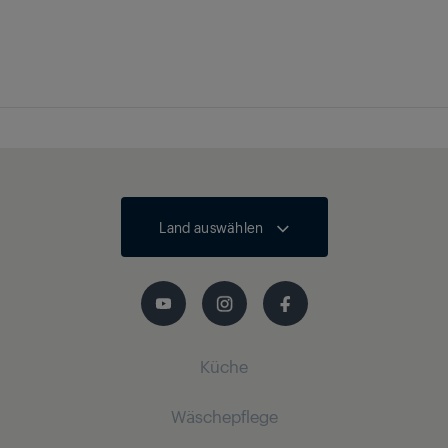
Local Dimming
Nein
Breite x Höhe x Tiefe
991 x 627 x 135 mm
mit Verpackung (ca.
Micro Dimming
in cm)
MEMC
Nein
Erweiterter Farbraum
Land auswählen
Nein
(WCG)
Magic Fidelity
Küche
Audio-
2 x 8/16 W
Ausgangsleistung
nominal/Musik
Wäschepflege
Küchenkleingeräte
Power (R/L)