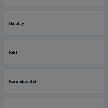
Betriebssystem
Fire OS
Display
Displaydiagonale (ca.
40'/100 cm
Zoll / cm)
Bild
Auflösung
Full HD
Prozessor
Quad Core
Konnektivität
Display Panel
LED TV
Dolby Digital
Panelfrequenz (Hz)
50
Bluetooth
Dolby Vision
Nein